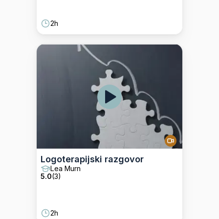
2h
Logoterapijski razgovor
Lea Murn
5.0
(
3
)
2h