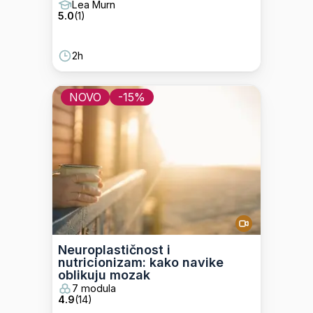
Lea Murn
5.0
(
1
)
2h
NOVO
-
15
%
Neuroplastičnost i
nutricionizam: kako navike
oblikuju mozak
7 modula
4.9
(
14
)