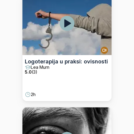
Logoterapija u praksi: ovisnosti
Lea Murn
5.0
(
3
)
2h