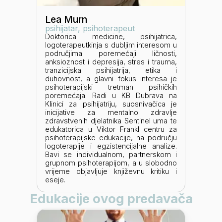
Lea Murn
psihijatar, psihoterapeut
Doktorica medicine, psihijatrica,
logoterapeutkinja s dubljim interesom u
područjima poremećaji ličnosti,
anksioznost i depresija, stres i trauma,
tranzicijska psihijatrija, etika i
duhovnost, a glavni fokus interesa je
psihoterapijski tretman psihičkih
poremećaja. Radi u KB Dubrava na
Klinici za psihijatriju, suosnivačica je
inicijative za mentalno zdravlje
zdravstvenih djelatnika Sentinel uma te
edukatorica u Viktor Frankl centru za
psihoterapijske edukacije, na području
logoterapije i egzistencijalne analize.
Bavi se individualnom, partnerskom i
grupnom psihoterapijom, a u slobodno
vrijeme objavljuje književnu kritiku i
eseje.
Edukacije ovog predavača