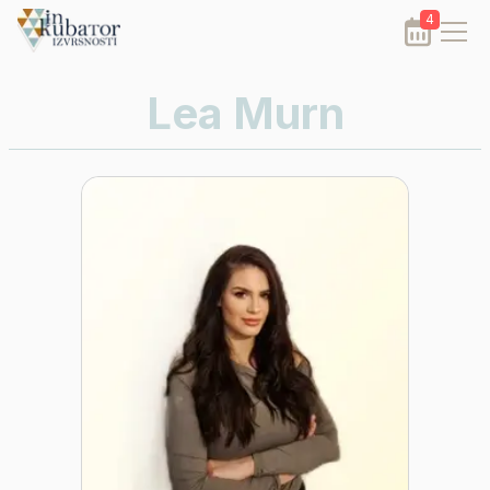
4
Lea Murn