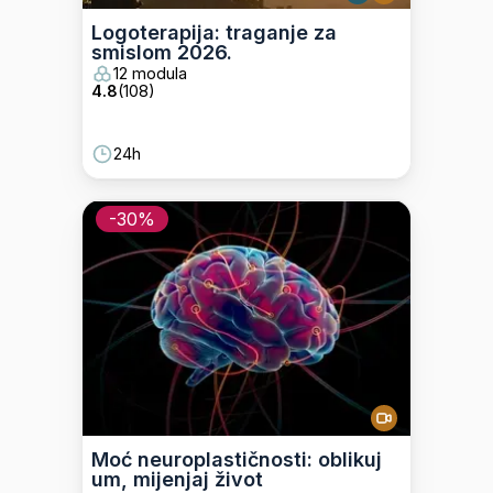
Logoterapija: traganje za
smislom 2026.
12 modula
4.8
(
108
)
24h
-
30
%
Moć neuroplastičnosti: oblikuj
um, mijenjaj život