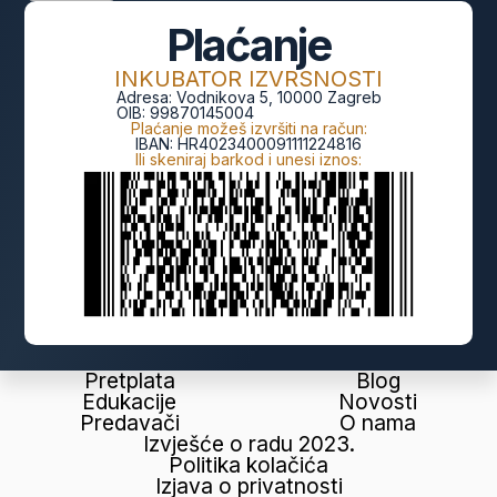
Plaćanje
INKUBATOR IZVRSNOSTI
Adresa:
Vodnikova 5, 10000 Zagreb
OIB:
99870145004
Plaćanje možeš izvršiti na račun:
IBAN:
HR4023400091111224816
Ili skeniraj barkod i unesi iznos:
Pretplata
Blog
Edukacije
Novosti
Predavači
O nama
Izvješće o radu 2023.
Politika kolačića
Izjava o privatnosti