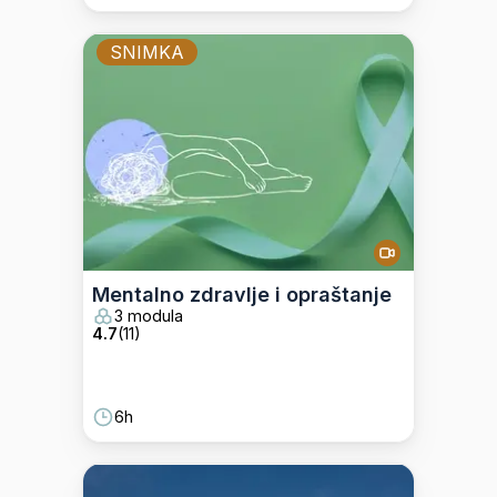
SNIMKA
Mentalno zdravlje i opraštanje
3 modula
4.7
(
11
)
6h