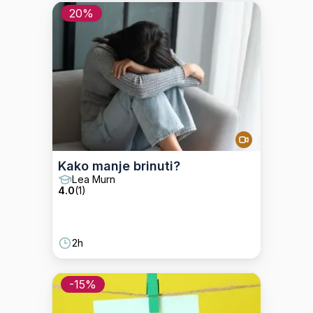
20%
Kako manje brinuti?
Lea Murn
4.0
(
1
)
2h
-
15
%