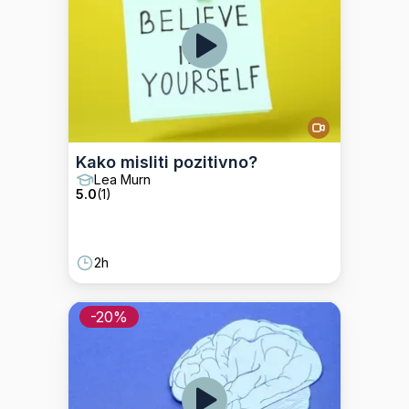
Kako misliti pozitivno?
Lea Murn
5.0
(
1
)
2h
-
20
%