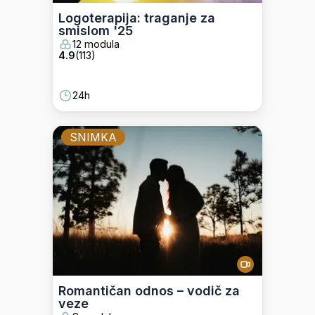
Logoterapija: traganje za
smislom '25
12 modula
4.9
(
113
)
24h
SNIMKA
Romantičan odnos – vodič za
veze