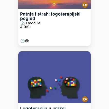
Patnja i strah: logoterapijski
pogled
3 modula
4.9
(
9
)
6h
Logoterapija u praksi