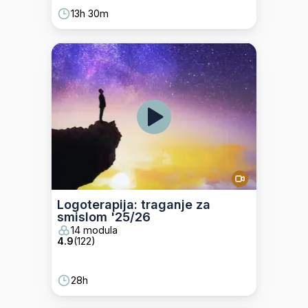
13h 30m
Logoterapija: traganje za
smislom '25/26
14 modula
4.9
(
122
)
28h