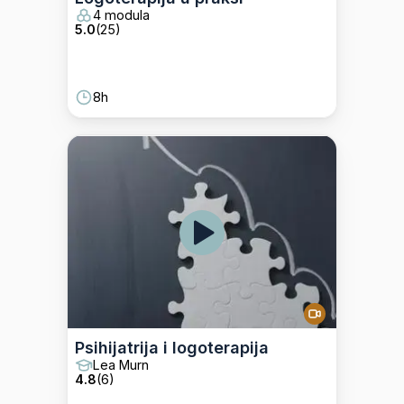
4 modula
5.0
(
25
)
8h
Psihijatrija i logoterapija
Lea Murn
4.8
(
6
)