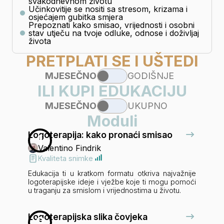
svakodnevnom životu
Učinkovitije se nositi sa stresom, krizama i
osjećajem gubitka smjera
Prepoznati kako smisao, vrijednosti i osobni
stav utječu na tvoje odluke, odnose i doživljaj
života
PRETPLATI SE I UŠTEDI
MJESEČNO
GODIŠNJE
ILI KUPI EDUKACIJU
MJESEČNO
UKUPNO
Moduli
Logoterapija: kako pronaći smisao
1
Valentino Findrik
Kvaliteta snimke
Edukacija ti u kratkom formatu otkriva najvažnije
logoterapijske ideje i vježbe koje ti mogu pomoći
u traganju za smislom i vrijednostima u životu.
Logoterapijska slika čovjeka
2