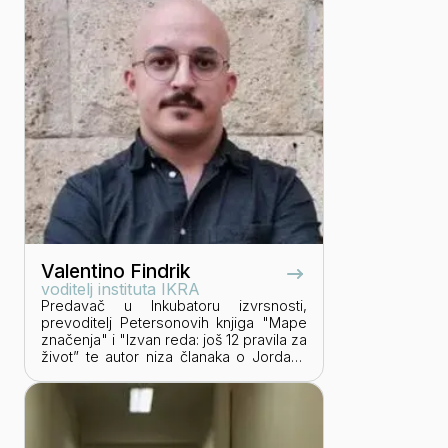
razvoj i održivo poslovanje.
Valentino Findrik
voditelj instituta IKRA
Predavač u Inkubatoru izvrsnosti,
prevoditelj Petersonovih knjiga "Mape
značenja" i "Izvan reda: još 12 pravila za
život” te autor niza članaka o Jordanu
Petersonu. Trenutno na doktoratu iz
područja filozofije o čovjeku.