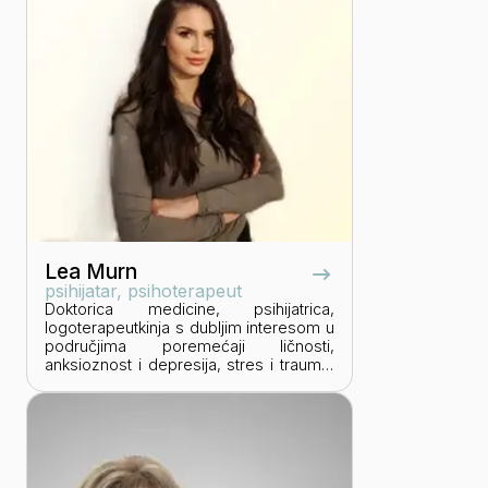
psihosocijalna kretanja.
Lea Murn
psihijatar, psihoterapeut
Doktorica medicine, psihijatrica,
logoterapeutkinja s dubljim interesom u
područjima poremećaji ličnosti,
anksioznost i depresija, stres i trauma,
tranzicijska psihijatrija, etika i
duhovnost, a glavni fokus interesa je
psihoterapijski tretman psihičkih
poremećaja. Radi u KB Dubrava na
Klinici za psihijatriju, suosnivačica je
inicijative za mentalno zdravlje