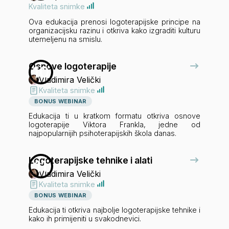
Kvaliteta snimke
Ova edukacija prenosi logoterapijske principe na
organizacijsku razinu i otkriva kako izgraditi kulturu
utemeljenu na smislu.
Osnove logoterapije
10
Vladimira Velički
Kvaliteta snimke
BONUS WEBINAR
Edukacija ti u kratkom formatu otkriva osnove
logoterapije Viktora Frankla, jedne od
najpopularnijih psihoterapijskih škola danas.
Logoterapijske tehnike i alati
11
Vladimira Velički
Kvaliteta snimke
BONUS WEBINAR
Edukacija ti otkriva najbolje logoterapijske tehnike i
kako ih primijeniti u svakodnevici.