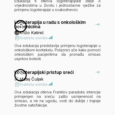
Edukacija ti otkriva logoterapijske ideje o
vrijednostima u životu i jednostavne vježbe za
primjenu logoterapije u svakodnevici.
Logoterapija u radu s onkološkim
5
bolesnicima
Križo Katinić
Kvaliteta snimke
Ova edukacija predstavlja primjenu logoterapije u
onkološkom kontekstu. Polaznici uče kako pomoći
onkološkim pacijentima da pronađu smisao
usprkos bolesti.
Logoterapijski pristup sreći
6
Matej Čuljak
Kvaliteta snimke
Ova edukacija otkriva Franklov paradoks intencije
primijenjen na sreću: zašto usmjerenost na
smisao, a ne na ugodu, vodi do dublje i trajnije
životne satisfakcije.