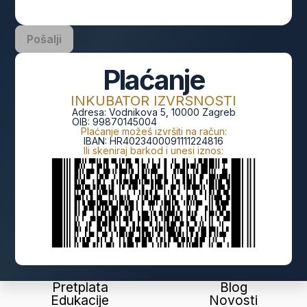
Pošalji
Plaćanje
INKUBATOR IZVRSNOSTI
Adresa:
Vodnikova 5, 10000 Zagreb
OIB:
99870145004
Plaćanje možeš izvršiti na račun:
IBAN:
HR4023400091111224816
Ili skeniraj barkod i unesi iznos:
Pretplata
Blog
Edukacije
Novosti