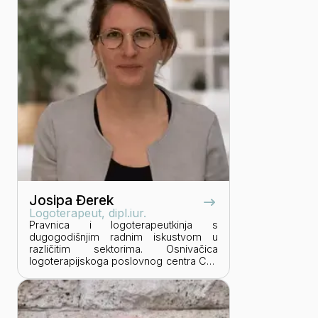
kao i edukaciju iz dječje psihodrame,
koja se sastoji od klasične morenovske
psihodrame, sociodrame i sociometrije
prilagođene za individualni i grupni rad
s djecom i mladima. Objavljuje
znanstvene i stručne radove, vodi
kreativne radionice te izlaže na
stručnim skupovima i konferencijama u
Hrvatskoj. Otac je šestero djece i autor
knjige "Umijeće sreće".
Josipa Đerek
Logoterapeut, dipl.iur.
Pravnica i logoterapeutkinja s
dugogodišnjim radnim iskustvom u
različitim sektorima. Osnivačica
logoterapijskoga poslovnog centra Co-
Creator savjetovanje, s vizijom
integracije logoterapije u poslovno
okruženje i stvaranja organizacijskih
kultura koje potiču smisao, osobni