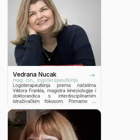
zdravstvenih djelatnika Sentinel uma te
edukatorica u Viktor Frankl centru za
psihoterapijske edukacije, na području
logoterapije i egzistencijalne analize.
Bavi se individualnom, partnerskom i
grupnom psihoterapijom, a u slobodno
vrijeme objavljuje književnu kritiku i
eseje.
Vedrana Nucak
mag. cin., logoterapeutkinja
Logoterapeutkinja prema načelima
Viktora Frankla, magistra kineziologije i
doktorandica s interdisciplinarnim
istraživačkim fokusom. Primarno je
usmjerena na individualni rad s
klijentima, koji čini temelj njezine
svakodnevne prakse. Kroz susrete
uživo i online pomaže u pronalaženju
smislenih odgovora i mogućih rješenja
u izazovnim životnim situacijama, a uz
to djeluje kao predavačica, mentorica i