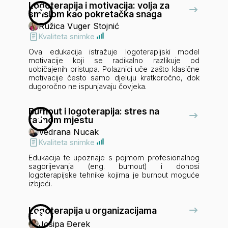
Logoterapija i motivacija: volja za
7
smislom kao pokretačka snaga
Ružica Vuger Stojnić
Kvaliteta snimke
Ova edukacija istražuje logoterapijski model
motivacije koji se radikalno razlikuje od
uobičajenih pristupa. Polaznici uče zašto klasične
motivacije često samo djeluju kratkoročno, dok
dugoročno ne ispunjavaju čovjeka.
Burnout i logoterapija: stres na
8
radnom mjestu
Vedrana Nucak
Kvaliteta snimke
Edukacija te upoznaje s pojmom profesionalnog
sagorijevanja (eng. burnout) i donosi
logoterapijske tehnike kojima je burnout moguće
izbjeći.
Logoterapija u organizacijama
9
Josipa Đerek