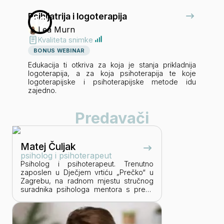
Psihijatrija i logoterapija
12
Lea Murn
Kvaliteta snimke
BONUS WEBINAR
Edukacija ti otkriva za koja je stanja prikladnija
logoterapija, a za koja psihoterapija te koje
logoterapijske i psihoterapijske metode idu
zajedno.
Predavači
Matej Čuljak
psiholog i psihoterapeut
Psiholog i psihoterapeut. Trenutno
zaposlen u Dječjem vrtiću „Prečko“ u
Zagrebu, na radnom mjestu stručnog
suradnika psihologa mentora s preko
10 godina staža u predškolskim
ustanovama grada Zagreba. Završio je
četverogodišnju edukaciju za
psihoterapeuta – smjer logoterapija,