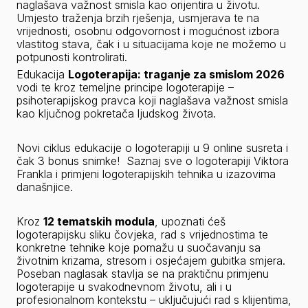
naglašava važnost smisla kao orijentira u životu. 
Umjesto traženja brzih rješenja, usmjerava te na 
vrijednosti, osobnu odgovornost i mogućnost izbora 
vlastitog stava, čak i u situacijama koje ne možemo u 
potpunosti kontrolirati.
Edukacija 
Logoterapija: traganje za smislom 2026
vodi te kroz temeljne principe logoterapije – 
psihoterapijskog pravca koji naglašava važnost smisla 
kao ključnog pokretača ljudskog života.
Novi ciklus edukacije o logoterapiji u 9 online susreta i 
čak 3 bonus snimke!  Saznaj sve o logoterapiji Viktora 
Frankla i primjeni logoterapijskih tehnika u izazovima 
današnjice. 
Kroz 
12 tematskih modula
, upoznati ćeš 
logoterapijsku sliku čovjeka, rad s vrijednostima te 
konkretne tehnike koje pomažu u suočavanju sa 
životnim krizama, stresom i osjećajem gubitka smjera. 
Poseban naglasak stavlja se na praktičnu primjenu 
logoterapije u svakodnevnom životu, ali i u 
profesionalnom kontekstu – uključujući rad s klijentima, 