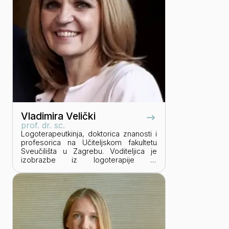
supervizorica u edukaciji iz
logoterapije.
Vladimira Velički
prof. dr. sc.
Logoterapeutkinja, doktorica znanosti i
profesorica na Učiteljskom fakultetu
Sveučilišta u Zagrebu. Voditeljica je
izobrazbe iz logoterapije te
predavačica na DOBRO Institutu za
logoterapiju, obrazovanje i
savjetovanje. Dodatno se usavršavala
na Holistic Learning Institutu u Beču i
drugdje. Aktivno sudjeluje u radu
udruge „Audivko – centru za cjelovito
učenje, logoterapiju i egzistencijalnu