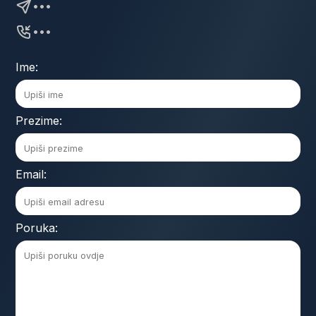
•••
•••
Ime:
Prezime:
Email:
Poruka: