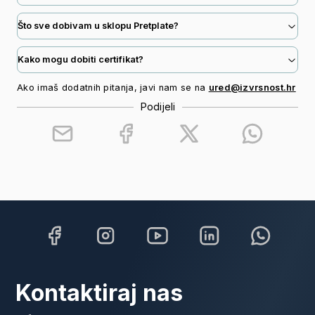
svom radu spaja psihologiju,
psihoterapiju i coaching kako bi
Što sve dobivam u sklopu Pretplate?
podržala osobni i profesionalni razvoj
pojedinaca i organizacija.
Kako mogu dobiti certifikat?
Ako imaš dodatnih pitanja, javi nam se na
ured@izvrsnost.hr
Podijeli
Kontaktiraj nas