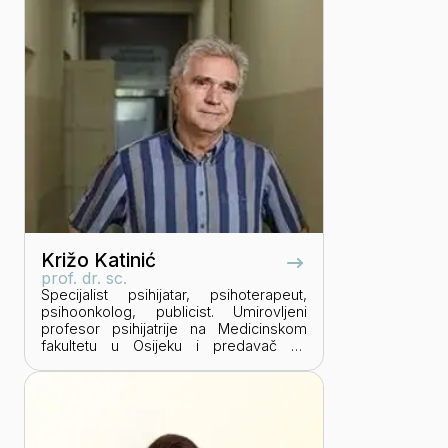
Križo Katinić
prof. dr. sc.
Specijalist psihijatar, psihoterapeut,
psihoonkolog, publicist. Umirovljeni
profesor psihijatrije na Medicinskom
fakultetu u Osijeku i predavač na
Hrvatskim studijima, na studiju
psihologije. Bavi se pitanjima
egzistencijalne psihoterapije,
logoterapije i egzistencijske analize,
depresije, psihoonkologije te
fenomenologije i utjecaja medija na