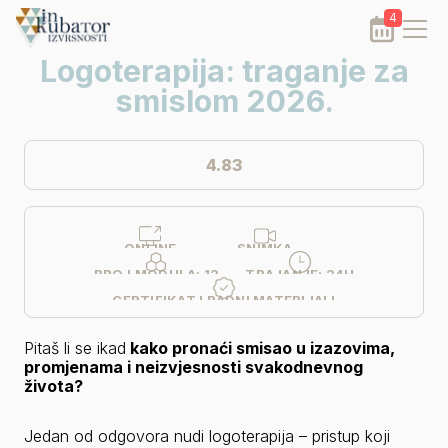
4
Logoterapija: traganje za
smislom 2026.
4.83
ONLINE
SNIMKA
BROJ MODULA:
12
TRAJANJE:
24H
CERTIFIKAT I RADNI MATERIJALI
Pitaš li se ikad
 kako pronaći smisao u izazovima, 
promjenama i neizvjesnosti svakodnevnog 
života?
Jedan od odgovora nudi logoterapija – pristup koji 