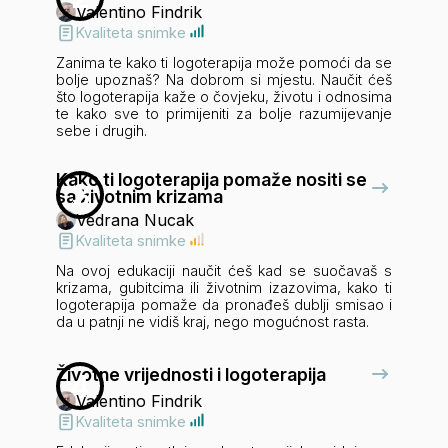
Valentino Findrik
Kvaliteta snimke
Zanima te kako ti logoterapija može pomoći da se
bolje upoznaš? Na dobrom si mjestu. Naučit ćeš
što logoterapija kaže o čovjeku, životu i odnosima
te kako sve to primijeniti za bolje razumijevanje
sebe i drugih.
Kako ti logoterapija pomaže nositi se
3
sa životnim krizama
Vedrana Nucak
Kvaliteta snimke
Na ovoj edukaciji naučit ćeš kad se suočavaš s
krizama, gubitcima ili životnim izazovima, kako ti
logoterapija pomaže da pronađeš dublji smisao i
da u patnji ne vidiš kraj, nego mogućnost rasta.
Životne vrijednosti i logoterapija
4
Valentino Findrik
Kvaliteta snimke