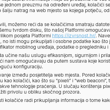
e jednom preuzmu na određeni uređaj, kolačići se
 šalju natrag na web mjesto sa kojega potječu, o
ili, možemo reći da se kolačićima smatraju datotek
šemu tvrdom disku, što našoj Platformi omogućav
ilikom posjeta Platformi 
https://izvrsnost.hr/
. Naved
 no isti mogu prikupljati i osobne podatke kao što j
dentifikator mobilnog uređaja, podatke o pregledniku i 
a učine našu uslugu efikasnijom, sigurnijom i pril
ačići nam omogućavaju da putem sustava koje kori
guću konfiguraciju.
anje između posjetitelja web mjesta. Pored kolačića
 kao kolačići, kao što su “pixeli” i “web beaconi”, t
takve tehnologije praćenja. U slučaju korištenja pixe
iti privolu u obliku skočnog prozora.
kolačiće radi prikupljanja informacija o tome kako 