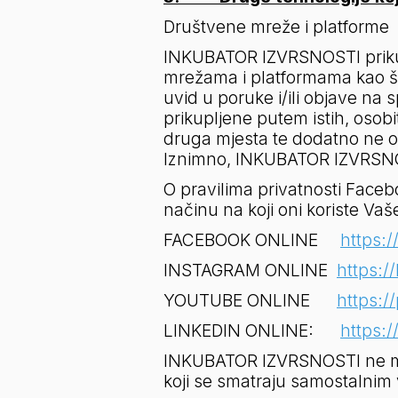
Društvene mreže i platforme
INKUBATOR IZVRSNOSTI prikupl
mrežama i platformama kao š
uvid u poruke i/ili objave 
prikupljene putem istih, os
druga mjesta te dodatno ne obra
Iznimno, INKUBATOR IZVRSNOST
O pravilima privatnosti Faceb
načinu na koji oni koriste Va
FACEBOOK ONLINE     
https:
INSTAGRAM ONLINE  
https:/
YOUTUBE ONLINE      
https:/
LINKEDIN ONLINE:      
https:/
INKUBATOR IZVRSNOSTI ne može 
koji se smatraju samostalnim