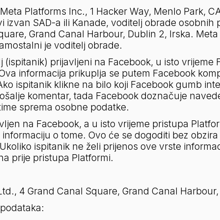
 Meta Platforms Inc., 1 Hacker Way, Menlo Park, C
vi izvan SAD-a ili Kanade, voditelj obrade osobnih 
quare, Grand Canal Harbour, Dublin 2, Irska. Meta 
mostalni je voditelj obrade.
j (ispitanik) prijavljeni na Facebook, u isto vrijeme
 Ova informacija prikuplja se putem Facebook komp
o ispitanik klikne na bilo koji Facebook gumb integ
ik pošalje komentar, tada Facebook doznačuje nave
 time sprema osobne podatke.
javljen na Facebook, a u isto vrijeme pristupa Platf
formaciju o tome. Ovo će se dogoditi bez obzira kli
liko ispitanik ne želi prijenos ove vrste informacij
a prije pristupa Platformi.
, 4 Grand Canal Square, Grand Canal Harbour, D
 podataka: