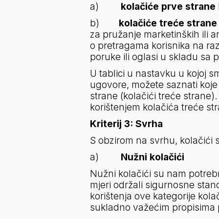
a)         
kolačiće prve strane
b)        
kolačiće treće strane
za pružanje marketinških ili an
o pretragama korisnika na raz
poruke ili oglasi u skladu sa 
U tablici u nastavku u kojoj 
ugovore, možete saznati koje k
strane (kolačići treće strane)
korištenjem kolačića treće stra
Kriterij 3: Svrha
S obzirom na svrhu, kolačići s
a)
         Nužni kolačići
Nužni kolačići su nam potrebn
mjeri održali sigurnosne stan
korištenja ove kategorije kol
sukladno važećim propisima p