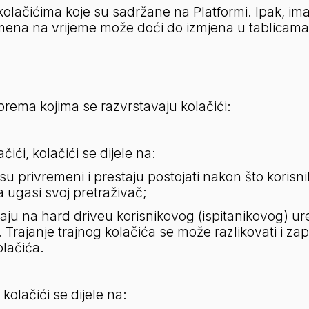
lačićima koje su sadržane na Platformi. Ipak, imaju
emena na vrijeme može doći do izmjena u tablicama
a prema kojima se razvrstavaju kolačići:
čići, kolačići se dijele na:
i su privremeni i prestaju postojati nakon što korisnik
ugasi svoj pretraživač;
staju na hard driveu korisnikovog (ispitanikovog) uređ
 Trajanje trajnog kolačića se može razlikovati i z
lačića.
kolačići se dijele na: