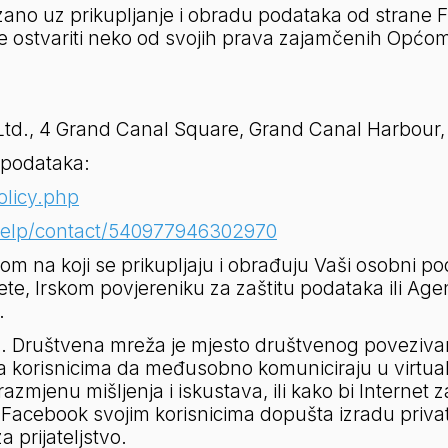
zano uz prikupljanje i obradu podataka od strane 
lite ostvariti neko od svojih prava zajamčenih Općo
, 4 Grand Canal Square, Grand Canal Harbour, D
 podataka:
olicy.php
help/contact/540977946302970
om na koji se prikupljaju i obrađuju Vaši osobni pod
, Irskom povjereniku za zaštitu podataka ili Agenc
.
 Društvena mreža je mjesto društvenog povezivanja
a korisnicima da međusobno komuniciraju u virtua
zmjenu mišljenja i iskustava, ili kako bi Internet za
acebook svojim korisnicima dopušta izradu privatnih
 prijateljstvo.