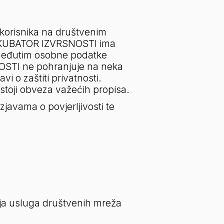
orisnika na društvenim 
INKUBATOR IZVRSNOSTI ima 
međutim osobne podatke 
STI ne pohranjuje na neka 
 o zaštiti privatnosti. 
toji obveza važećih propisa.
avama o povjerljivosti te 
ja usluga društvenih mreža 