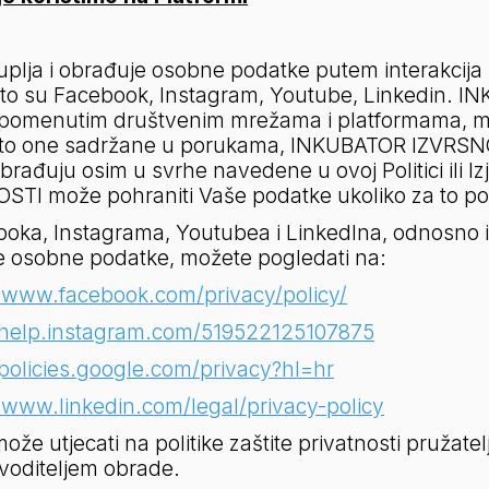
ja i obrađuje osobne podatke putem interakcija k
to su Facebook, Instagram, Youtube, Linkedin. 
na spomenutim društvenim mrežama i platformama, 
obito one sadržane u porukama, INKUBATOR IZVRSNO
đuju osim u svrhe navedene u ovoj Politici ili Izjavi
I može pohraniti Vaše podatke ukoliko za to pos
ooka, Instagrama, Youtubea i LinkedIna, odnosno izj
še osobne podatke, možete pogledati na:
//www.facebook.com/privacy/policy/
/help.instagram.com/519522125107875
/policies.google.com/privacy?hl=hr
/www.linkedin.com/legal/privacy-policy
utjecati na politike zaštite privatnosti pružatel
 voditeljem obrade.