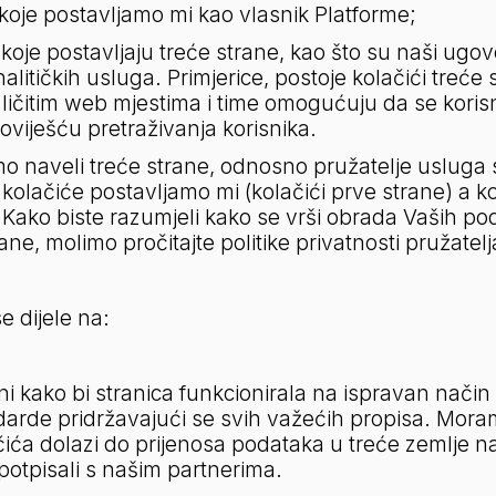
 koje postavljamo mi kao vlasnik Platforme;
 koje postavljaju treće strane, kao što su naši ugov
alitičkih usluga. Primjerice, postoje kolačići treće 
ličitim web mjestima i time omogućuju da se korisn
poviješću pretraživanja korisnika.
smo naveli treće strane, odnosno pružatelje usluga 
olačiće postavljamo mi (kolačići prve strane) a koj
. Kako biste razumjeli kako se vrši obrada Vaših poda
ne, molimo pročitajte politike privatnosti pružatelja
e dijele na:
i kako bi stranica funkcionirala na ispravan način 
darde pridržavajući se svih važećih propisa. Moramo
ačića dolazi do prijenosa podataka u treće zemlje n
otpisali s našim partnerima.