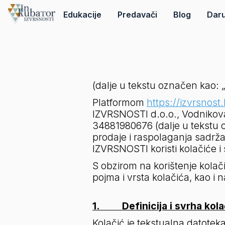
Edukacije
Predavači
Blog
Daru
(dalje u tekstu označen kao: „
Platformom 
https://izvrsnost.
IZVRSNOSTI d.o.o., Vodnikova 
34881980676 (dalje u tekstu 
prodaje i raspolaganja sadrža
IZVRSNOSTI koristi kolačiće i 
S obzirom na korištenje kolačić
pojma i vrsta kolačića, kao i n
1.         Definicija i svrha kol
Kolačić je tekstualna datoteka