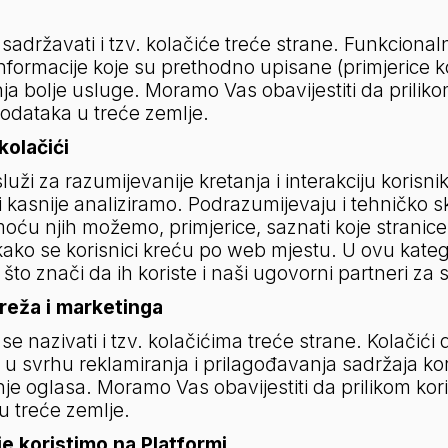
sadržavati i tzv. kolačiće treće strane. Funkciona
ormacije koje su prethodno upisane (primjerice koris
 bolje usluge. Moramo Vas obavijestiti da prilikom
podataka u treće zemlje.
 kolačići
uži za razumijevanije kretanja i interakciju korisni
kasnije analiziramo. Podrazumijevaju i tehničko sklad
moću njih možemo, primjerice, saznati koje stranice il
 kako se korisnici kreću po web mjestu. U ovu kateg
 što znači da ih koriste i naši ugovorni partneri za
reža i marketinga
e nazivati i tzv. kolačićima treće strane. Kolačići 
 u svrhu reklamiranja i prilagođavanja sadržaja kori
je oglasa. Moramo Vas obavijestiti da prilikom kori
u treće zemlje.
oje koristimo na Platformi