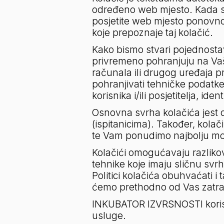
određeno web mjesto. Kada s
posjetite web mjesto ponovno
koje prepoznaje taj kolačić.
Kako bismo stvari pojednostav
privremeno pohranjuju na Va
računala ili drugog uređaja pr
pohranjivati tehničke podatke,
korisnika i/ili posjetitelja, i
Osnovna svrha kolačića jest d
(ispitanicima). Također, kol
te Vam ponudimo najbolju mo
Kolačići omogućavaju razlikov
tehnike koje imaju sličnu svrhu
Politici kolačića obuhvaćati i 
ćemo prethodno od Vas zatraž
INKUBATOR IZVRSNOSTI koristi 
usluge.