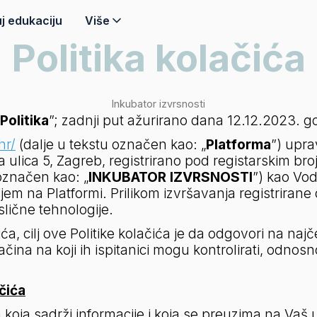
j edukaciju
Više
Politika kolačića
Inkubator izvrsnosti
Politika
”; zadnji put ažurirano dana 12.12.2023. g
hr/
 (dalje u tekstu označen kao: „
Platforma
”) upra
ulica 5, Zagreb, registrirano pod registarskim broj
označen kao: „
INKUBATOR IZVRSNOSTI
”) kao Vod
jem na Platformi. Prilikom izvršavanja registrirane
slične tehnologije.
a, cilj ove Politike kolačića je da odgovori na najče
ačina na koji ih ispitanici mogu kontrolirati, odnosno
ačića
 koja sadrži informacije i koja se preuzima na Vaš u