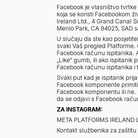
Facebook je vlasništvo tvrtke
koja se koristi Facebookom ži
Ireland Ltd., 4 Grand Canal S
Menlo Park, CA 94025, SAD sa
U slučaju da ste kao posjetitel
svaki Vaš pregled Platforme.
Facebook računu ispitanika. Ak
„Like“ gumb, ili ako ispitan
Facebook računu ispitanika i
Svaki put kad je ispitanik pri
Facebook komponente primiti in
Facebook komponentu ili ne. Uko
da se odjavi s Facebook račun
ZA INSTAGRAM:
META PLATFORMS IRELAND Ltd.
Kontakt službenika za zaštitu