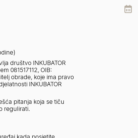
odine)
vlja društvo INKUBATOR 
em 081517112, OIB: 
itelj obrade, koje ima pravo 
 djelatnosti INKUBATOR 
šća pitanja koja se tiču 
 regulirati.
ređaj kada posjetite 