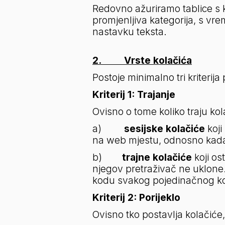
Redovno ažuriramo tablice s ko
promjenljiva kategorija, s vr
nastavku teksta. 
2.         Vrste kolačića
Postoje minimalno tri kriterij
Kriterij 1: Trajanje
Ovisno o tome koliko traju kola
a)         
sesijske kolačiće
 koj
na web mjestu, odnosno kada 
b)        
trajne kolačiće
 koji o
njegov pretraživač ne uklone.
kodu svakog pojedinačnog ko
Kriterij 2: Porijeklo
Ovisno tko postavlja kolačiće, 