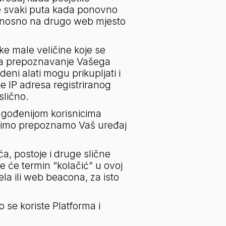
 svaki puta kada ponovno 
dnosno na drugo web mjesto 
e male veličine koje se 
a prepoznavanje Vašega 
eni alati mogu prikupljati i 
e IP adresa registriranog 
slično.
agođenijom korisnicima 
stimo prepoznamo Vaš uređaj 
, postoje i druge slične 
e će termin “kolačić” u ovoj 
la ili web beacona, za isto 
se koriste Platforma i 