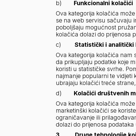
b)        
Funkcionalni kolačići
Ova kategorija kolačića može 
se na web servisu sačuvaju inf
poboljšaju mogućnost pružanja
kolačića dolazi do prijenosa 
c)         
Statistički i analitički
Ova kategorija kolačića nam sl
da prikupljaju podatke koje mi 
koristi u statističke svrhe. Po
najmanje popularni te vidjeti
ubrajaju kolačići treće strane,
d)        
Kolačići društvenih m
Ova kategorija kolačića može s
marketinški kolačići se koriste
ograničavanje ili prilagođavan
dolazi do prijenosa podataka 
3.         Druge tehnologije k