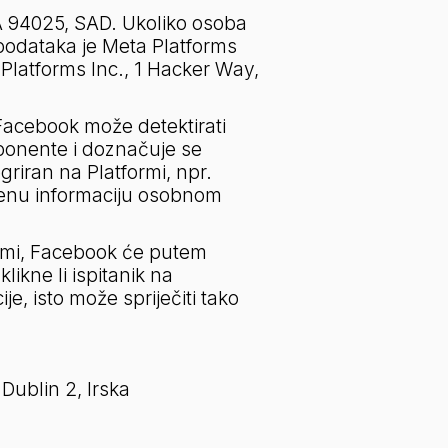
A 94025, SAD. Ukoliko osoba 
podataka je Meta Platforms 
Platforms Inc., 1 Hacker Way, 
 Facebook može detektirati 
onente i doznačuje se 
riran na Platformi, npr. 
denu informaciju osobnom 
ormi, Facebook će putem 
kne li ispitanik na 
e, isto može spriječiti tako 
ublin 2, Irska