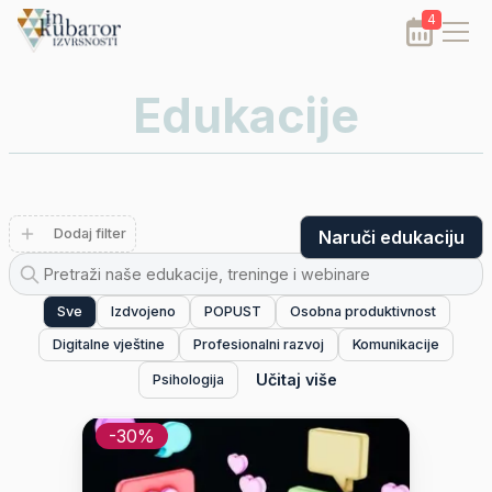
4
Edukacije
Dodaj filter
Naruči edukaciju
Sve
Izdvojeno
POPUST
Osobna produktivnost
Digitalne vještine
Profesionalni razvoj
Komunikacije
Učitaj više
Psihologija
-
30
%