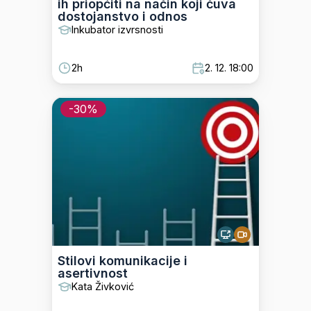
ih priopćiti na način koji čuva
dostojanstvo i odnos
Inkubator izvrsnosti
2h
2. 12. 18:00
-
30
%
Stilovi komunikacije i
asertivnost
Kata Živković