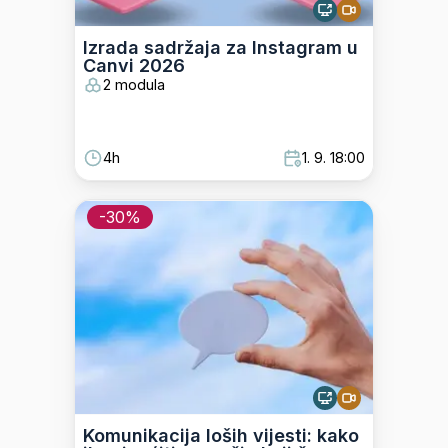
Izrada sadržaja za Instagram u
Canvi 2026
2 modula
4h
1. 9. 18:00
-
30
%
Komunikacija loših vijesti: kako