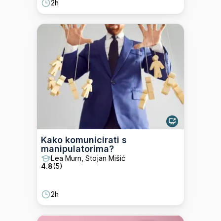
2h
Kako komunicirati s
manipulatorima?
Lea Murn, Stojan Mišić
4.8
(
5
)
2h