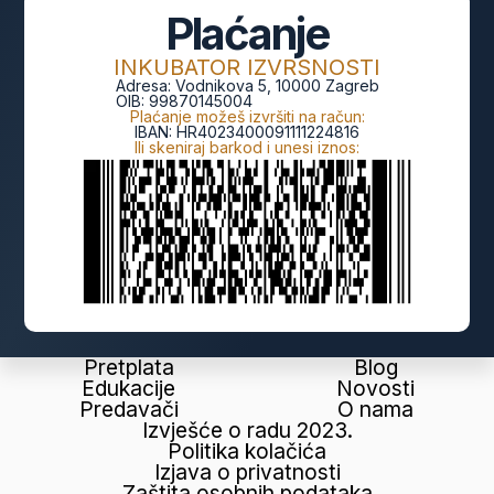
Plaćanje
INKUBATOR IZVRSNOSTI
Adresa:
Vodnikova 5, 10000 Zagreb
OIB:
99870145004
Plaćanje možeš izvršiti na račun:
IBAN:
HR4023400091111224816
Ili skeniraj barkod i unesi iznos:
Pretplata
Blog
Edukacije
Novosti
Predavači
O nama
Izvješće o radu 2023.
Politika kolačića
Izjava o privatnosti
Zaštita osobnih podataka