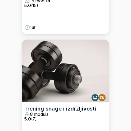
16 modula
5.0
(
15
)
16h
Trening snage i izdržljivosti
8 modula
5.0
(
7
)