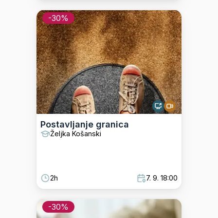
-
30
%
Postavljanje granica
Željka Košanski
2h
7. 9. 18:00
-
30
%