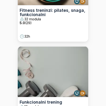
Fitness treninzi: pilates, snaga,
funkcionalni
32 modula
5.0
(
29
)
32h
Funkcionalni trening