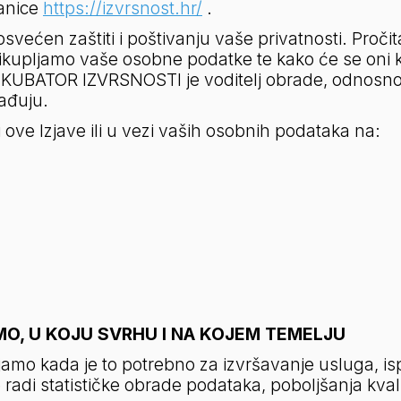
anice 
https://izvrsnost.hr/
 .
ćen zaštiti i poštivanju vaše privatnosti. Pročitaj
rikupljamo vaše osobne podatke te kako će se oni ko
NKUBATOR IZVRSNOSTI je voditelj obrade, odnosno o
ađuju.
 ove Izjave ili u vezi vaših osobnih podataka na:
O, U KOJU SVRHU I NA KOJEM TEMELJU
amo kada je to potrebno za izvršavanje usluga, is
 radi statističke obrade podataka, poboljšanja kvali