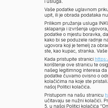
i usluga.
Vaše podatke uglavnom prikupl
upit, ili je obrada podataka
Prilikom pružanja usluga INK
sklapanja i izvršenja ugovor
podatke o mjestu boravka, da
kako bi se poduzele radnje na
ugovora koji je temelj za ob
ste, kao kupac, stranka. Vaš
Kada pristupite stranici 
https:
korištenje ove stranicu te osi
našeg legitimnog interesa da
podatke čuvamo ovisno o određ
kolačićima na koje ste pristal
našoj Politici kolačića.
Pristupom na našu stranicu 
h
učitavaju se nužni kolačići. P
5. u našoj Politici kolačića ‘