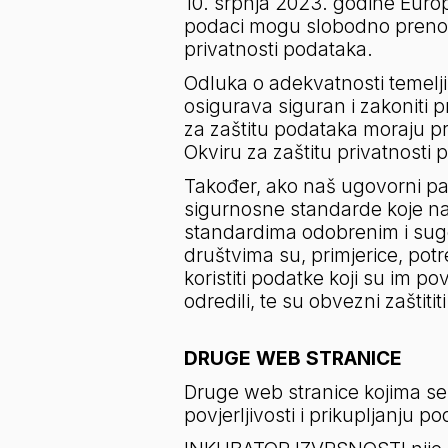
10. srpnja 2023. godine Europ
podaci mogu slobodno prenosit
privatnosti podataka.
Odluka o adekvatnosti temelji
osigurava siguran i zakoniti p
za zaštitu podataka moraju proć
Okviru za zaštitu privatnosti 
Također, ako naš ugovorni par
sigurnosne standarde koje naš 
standardima odobrenim i suger
društvima su, primjerice, pot
koristiti podatke koji su im p
odredili, te su obvezni zaštit
DRUGE WEB STRANICE
Druge web stranice kojima se
povjerljivosti i prikupljanju p