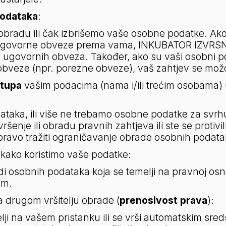
podataka
:       
 obradu ili čak izbrišemo vaše osobne podatke. Ak
ugovorne obveze prema vama, INKUBATOR IZVRSNOST
 ugovornih obveza. Također, ako su vaši osobni pod
obveze (npr. porezne obveze), vaš zahtjev se možd
stupa
 vašim podacima (nama i/ili trećim osobama) 
dataka, ili više ne trebamo osobne podatke za svrh
ršenje ili obradu pravnih zahtjeva ili ste se protivil
ravo tražiti ograničavanje obrade osobnih podata
kako koristimo vaše podatke:           
di osobnih podataka koja se temelji na pravnoj os
om.
a drugom vršitelju obrade (
prenosivost prava
):
i na vašem pristanku ili se vrši automatskim sredst