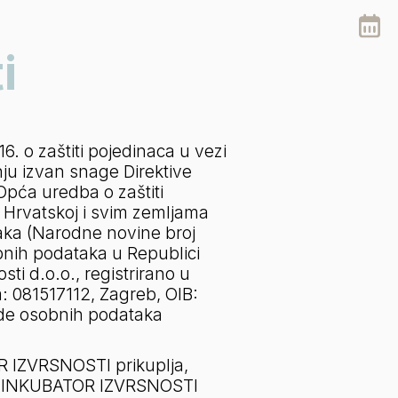
i
 o zaštiti pojedinaca u vezi 
u izvan snage Direktive 
Opća uredba o zaštiti 
 Hrvatskoj i svim zemljama 
aka (Narodne novine broj 
nih podataka u Republici 
ti d.o.o., registrirano u 
: 081517112, Zagreb, OIB: 
ade osobnih podataka 
 IZVRSNOSTI prikuplja, 
 su INKUBATOR IZVRSNOSTI 