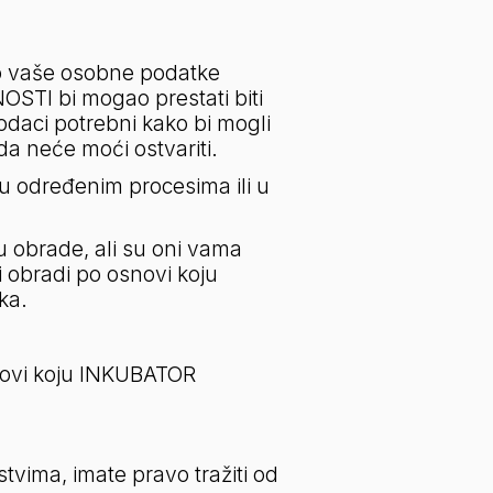
o vaše osobne podatke 
I bi mogao prestati biti 
aci potrebni kako bi mogli 
a neće moći ostvariti.
u određenim procesima ili u 
u obrade, ali su oni vama 
i obradi po osnovi koju 
ka.
novi koju INKUBATOR 
vima, imate pravo tražiti od 