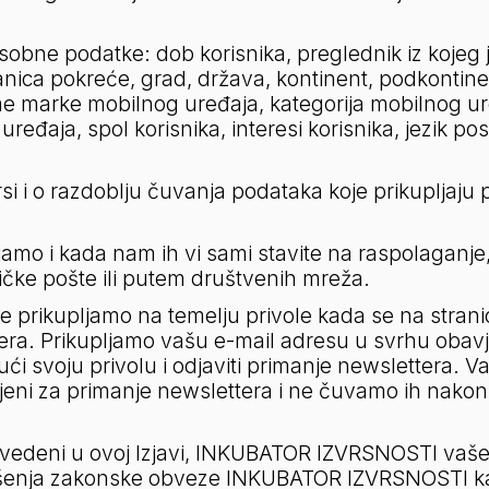
osobne podatke: dob korisnika, preglednik iz kojeg j
nica pokreće, grad, država, kontinent, podkontinent
me marke mobilnog uređaja, kategorija mobilnog uređ
ređaja, spol korisnika, interesi korisnika, jezik po
si i o razdoblju čuvanja podataka koje prikupljaju pro
mo i kada nam ih vi sami stavite na raspolaganje, 
čke pošte ili putem društvenih mreža.
prikupljamo na temelju privole kada se na stranic
tera. Prikupljamo vašu e-mail adresu u svrhu obavj
i svoju privolu i odjaviti primanje newslettera. 
vljeni za primanje newslettera i ne čuvamo ih nakon
vedeni u ovoj Izjavi, INKUBATOR IZVRSNOSTI vaše p
vršenja zakonske obveze INKUBATOR IZVRSNOSTI kao