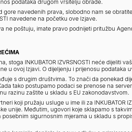
os podataka drugom vršitelju obrade.
e od gore navedenih prava, slobodno nam se obratite
I navedene na početku ove Izjave.
 ne poštuju, imate pravo podnijeti pritužbu Agencij
REĆIMA
ažna, stoga INKUBATOR IZVRSNOSTI neće dijeliti vaš
u ovoj Izjavi. O dijeljenju i prijenosu podataka uv
je s drugim društvima. To znači da ponekad dije
 Kada tako postupamo podaci se prenose na servere k
tnu razinu zaštite u skladu s EU zakonodavstvom.
rtneri koji pružaju usluge u ime ili za INKUBATOR
ke unije. Međutim, ugovori koje sklapamo s takvim
 posebnim sigurnosnim mjerama u skladu s propis