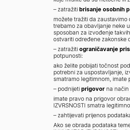
– zatražiti 
brisanje osobnih 
možete tražiti da zaustavimo
trebamo za obavljanje neke 
sposoban za izvođenje takvih
ostvariti određene zakonske 
– zatražiti 
ograničavanje pri
potpunosti:
ako želite pobijati točnost po
potrebni za uspostavljanje, izv
smatramo legitimnom, imate p
– podnijeti 
prigovor
 na način 
imate pravo na prigovor obra
IZVRSNOSTI smatra legitimn
– zahtijevati prijenos podatak
Ako se obrada podataka temelj