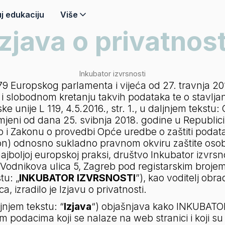
j edukaciju
Više
Izjava o privatnost
Inkubator izvrsnosti
 Europskog parlamenta i vijeća od 27. travnja 2016.
slobodnom kretanju takvih podataka te o stavljanj
e unije L 119, 4.5.2016., str. 1., u daljnjem tekstu: 
imjeni od dana 25. svibnja 2018. godine u Republici
o i Zakonu o provedbi Opće uredbe o zaštiti podat
kon) odnosno sukladno pravnom okviru zaštite osob
najboljoj europskoj praksi, društvo Inkubator izvrsnos
 Vodnikova ulica 5, Zagreb pod registarskim brojem
tu: „
INKUBATOR IZVRSNOSTI
”), kao voditelj obr
a, izradilo je Izjavu o privatnosti.
jnjem tekstu: “
Izjava
“) objašnjava kako INKUBATOR
nim podacima koji se nalaze na web stranici i koji