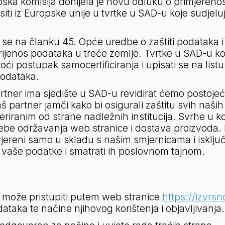
ska komisija donijela je novu odluku o primjerenost
i iz Europske unije u tvrtke u SAD-u koje sudjeluju
 se na članku 45. Opće uredbe o zaštiti podataka i
rijenos podataka u treće zemlje. Tvrtke u SAD-u koj
i postupak samocertificiranja i upisati se na listu t
podataka. 
tner ima sjedište u SAD-u revidirat ćemo postojeće 
partner jamči kako bi osigurali zaštitu svih naših i
iranim od strane nadležnih institucija. Svrhe u ko
rebe održavanja web stranice i dostava proizvoda. 
ovjereni samo u skladu s našim smjernicama i isklju
iti vaše podatke i smatrati ih poslovnom tajnom.
 može pristupiti putem web stranice 
https://izvrsn
odataka te načine njihovog korištenja i objavljivanja.