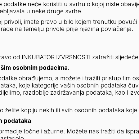
atke neće koristiti u svrhu o kojoj niste obaviješt
ebljavala u neke druge svrhe.
j privoli, imate pravo u bilo kojem trenutku povući
rade na temelju privole prije njezina povlačenja.
pravo od INKUBATOR IZVRSNOSTI zatražiti sljedeće
ašim osobnim podacima
:
odatke obrađujemo, a možete i tražiti pristup tim 
aka, koje kategorije vaših osobnih podataka čuvamo, 
jelimo, razdoblje zadržavanja podataka, kao i izv
ko želite kopiju nekih ili svih osobnih podataka ko
h podataka
:   
macije točne i ažurne. Možete nas tražiti da isprav
zastarjele.