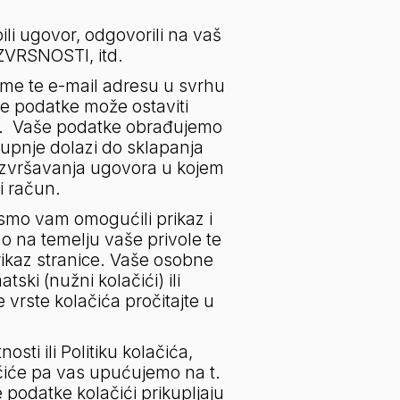
i ugovor, odgovorili na vaš 
ZVRSNOSTI, itd.
me te e-mail adresu u svrhu 
e podatke može ostaviti 
.  Vaše podatke obrađujemo 
upnje dolazi do sklapanja 
izvršavanja ugovora u kojem 
i račun.
smo vam omogućili prikaz i 
o na temelju vaše privole te 
kaz stranice. Vaše osobne 
i (nužni kolačići) ili 
vrste kolačića pročitajte u 
osti ili Politiku kolačića, 
ačiće pa vas upućujemo na t. 
podatke kolačići prikupljaju 