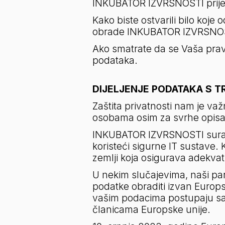
INKUBATOR IZVRSNOSTI prijen
Kako biste ostvarili bilo koj
obrade INKUBATOR IZVRSNOST
Ako smatrate da se Vaša prava
podataka.
DIJELJENJE PODATAKA S T
Zaštita privatnosti nam je v
osobama osim za svrhe opisane 
INKUBATOR IZVRSNOSTI surađu
koristeći sigurne IT sustave.
zemlji koja osigurava adekva
U nekim slučajevima, naši pa
podatke obraditi izvan Europs
vašim podacima postupaju sa
članicama Europske unije.