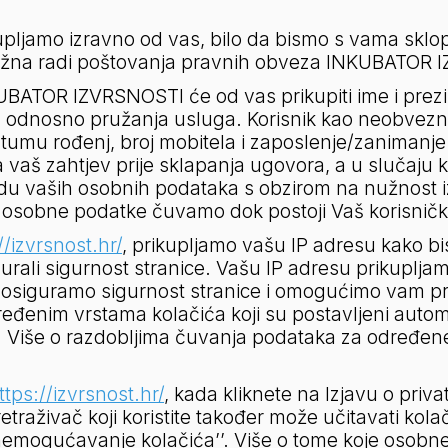
jamo izravno od vas, bilo da bismo s vama sklopil
 nužna radi poštovanja pravnih obveza INKUBATOR I
UBATOR IZVRSNOSTI će od vas prikupiti ime i prezi
a, odnosno pružanja usluga. Korisnik kao neobvezn
tumu rođenj, broj mobitela i zaposlenje/zanimanje
 vaš zahtjev prije sklapanja ugovora, a u slučaju k
radu vaših osobnih podataka s obzirom na nužnost 
e osobne podatke čuvamo dok postoji Vaš korisničk
//izvrsnost.hr/
, prikupljamo vašu IP adresu kako bi
gurali sigurnost stranice. Vašu IP adresu prikupljam
 osiguramo sigurnost stranice i omogućimo vam pri
enim vrstama kolačića koji su postavljeni automatsk
i. Više o razdobljima čuvanja podataka za određene 
ttps://izvrsnost.hr/
, kada kliknete na Izjavu o privatn
retraživač koji koristite također može učitavati kol
’Onemogućavanje kolačića’’. Više o tome koje osobne 