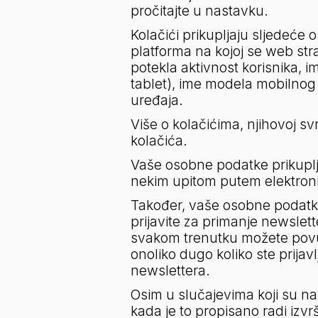
pročitajte u nastavku.
Kolačići prikupljaju sljedeće 
platforma na kojoj se web stra
potekla aktivnost korisnika, i
tablet), ime modela mobilnog u
uređaja.
Više o kolačićima, njihovoj svr
kolačića.
Vaše osobne podatke prikuplja
nekim upitom putem elektroni
Također, vaše osobne podatke 
prijavite za primanje newslet
svakom trenutku možete povuć
onoliko dugo koliko ste prija
newslettera.
Osim u slučajevima koji su na
kada je to propisano radi iz