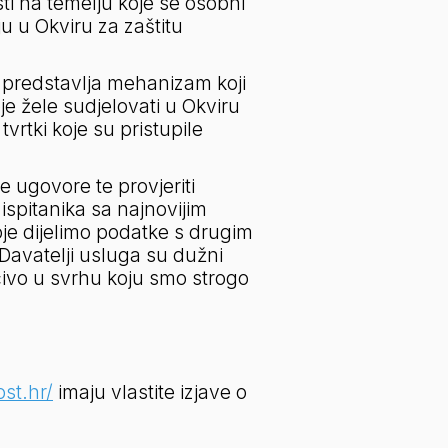
i na temelju koje se osobni 
 u Okviru za zaštitu 
 predstavlja mehanizam koji 
e žele sudjelovati u Okviru 
vrtki koje su pristupile 
ugovore te provjeriti 
spitanika sa najnovijim 
je dijelimo podatke s drugim 
Davatelji usluga su dužni 
čivo u svrhu koju smo strogo 
ost.hr/
 imaju vlastite izjave o 