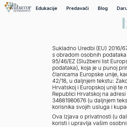
Edukacije
Predavači
Blog
Daru
Sukladno Uredbi (EU) 2016/679
s obradom osobnih podataka i 
95/46/EZ (Službeni list Europsk
podataka), koja je u punoj pr
članicama Europske unije, ka
42/18, u daljnjem tekstu: Za
Hrvatskoj i Europskoj uniji te 
Republici Hrvatskoj na adresi
34881980676 (u daljnjem teks
korisnika svojih usluga i kupac
Ova Izjava o privatnosti (u dal
koristi i upravlja vašim osob