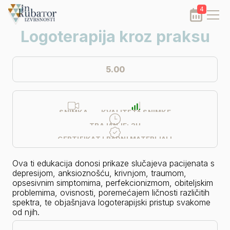
4
Logoterapija kroz praksu
5.00
SNIMKA
KVALITETA SNIMKE
TRAJANJE:
2H
CERTIFIKAT I RADNI MATERIJALI
Ova ti edukacija donosi prikaze slučajeva pacijenata s 
depresijom, anksioznošću, krivnjom, traumom, 
opsesivnim simptomima, perfekcionizmom, obiteljskim 
problemima, ovisnosti, poremećajem ličnosti različitih 
spektra, te objašnjava logoterapijski pristup svakome 
od njih.