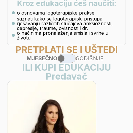
Kroz edukaciju ćeš naučiti:
o osnovama logoterapijske prakse
saznati kako se logoterapijski pristupa
rješavanju različitih slučajeva anksioznosti,
depresije, traume, ovisnosti i dr.
o načinima pronalaženja smisla i svrhe u
životu
PRETPLATI SE I UŠTEDI
MJESEČNO
GODIŠNJE
ILI KUPI EDUKACIJU
Predavač