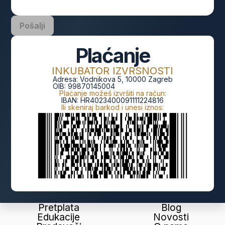
Pošalji
Plaćanje
INKUBATOR IZVRSNOSTI
Adresa:
Vodnikova 5, 10000 Zagreb
OIB:
99870145004
Plaćanje možeš izvršiti na račun:
IBAN:
HR4023400091111224816
Ili skeniraj barkod i unesi iznos:
Pretplata
Blog
Edukacije
Novosti