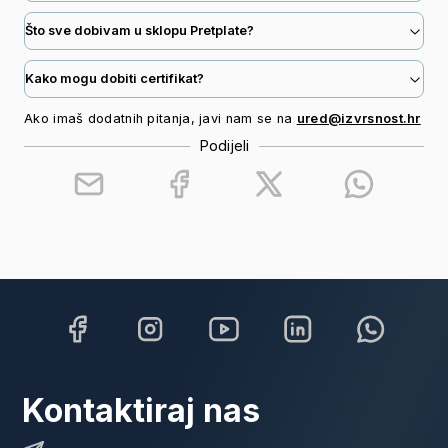
vrijeme objavljuje književnu kritiku i
eseje.
Što sve dobivam u sklopu Pretplate?
Kako mogu dobiti certifikat?
Ako imaš dodatnih pitanja, javi nam se na
ured@izvrsnost.hr
Podijeli
Kontaktiraj nas