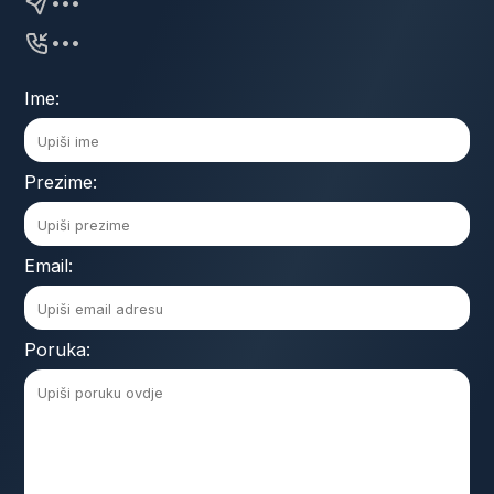
•••
•••
Ime:
Prezime:
Email:
Poruka: