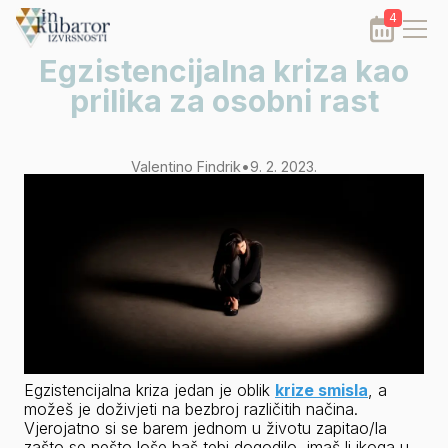
4
Egzistencijalna kriza kao
prilika za osobni rast
Valentino Findrik
•
9. 2. 2023.
Egzistencijalna kriza jedan je oblik 
krize smisla
, a 
možeš je doživjeti na bezbroj različitih načina. 
Vjerojatno si se barem jednom u životu zapitao/la 
zašto se nešto loše baš tebi dogodilo, imaš li ikoga u 