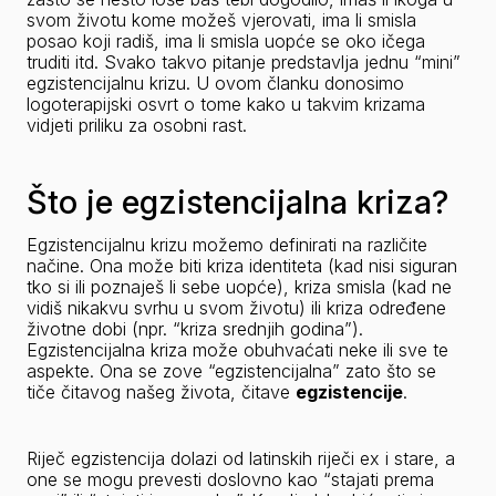
svom životu kome možeš vjerovati, ima li smisla 
posao koji radiš, ima li smisla uopće se oko ičega 
truditi itd. Svako takvo pitanje predstavlja jednu “mini” 
egzistencijalnu krizu. U ovom članku donosimo 
logoterapijski osvrt o tome kako u takvim krizama 
vidjeti priliku za osobni rast.
Što je egzistencijalna kriza?
Egzistencijalnu krizu možemo definirati na različite 
načine. Ona može biti kriza identiteta (kad nisi siguran 
tko si ili poznaješ li sebe uopće), kriza smisla (kad ne 
vidiš nikakvu svrhu u svom životu) ili kriza određene 
životne dobi (npr. “kriza srednjih godina”). 
Egzistencijalna kriza može obuhvaćati neke ili sve te 
aspekte. Ona se zove “egzistencijalna” zato što se 
tiče čitavog našeg života, čitave 
egzistencije
.
Riječ 
egzistencija
 dolazi od latinskih riječi 
ex
 i 
stare
, a 
one se mogu prevesti doslovno kao “stajati prema 