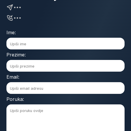
•••
•••
Ime:
Prezime:
Email:
Poruka: