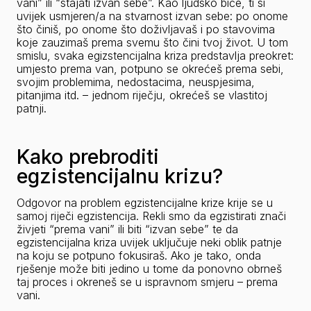
vani” ili “stajati izvan sebe”. Kao ljudsko biće, ti si 
uvijek usmjeren/a na stvarnost izvan sebe: po onome 
što činiš, po onome što doživljavaš i po stavovima 
koje zauzimaš prema svemu što čini tvoj život. U tom 
smislu, svaka egizstencijalna kriza predstavlja preokret: 
umjesto prema van, potpuno se okrećeš prema sebi, 
svojim problemima, nedostacima, neuspjesima, 
pitanjima itd. – jednom riječju, okrećeš se vlastitoj 
patnji
.
Kako prebroditi
egzistencijalnu krizu?
Odgovor na problem egzistencijalne krize krije se u 
samoj riječi 
egzistencija
. Rekli smo da egzistirati znači 
živjeti “prema vani” ili biti “izvan sebe” te da 
egzistencijalna kriza uvijek uključuje neki oblik patnje 
na koju se potpuno fokusiraš. Ako je tako, onda 
rješenje može biti jedino u tome da ponovno obrneš 
taj proces i okreneš se u ispravnom smjeru – prema 
vani.