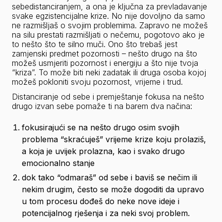
sebedistanciranjem
, a ona je ključna za prevladavanje 
svake egzistencijalne krize. No nije dovoljno da samo 
ne razmišljaš o svojim problemima. Zapravo ne možeš 
na silu prestati razmišljati o nečemu, pogotovo ako je 
to nešto što te silno muči. Ono što trebaš jest 
zamjenski predmet pozornosti – nešto drugo na što 
možeš usmjeriti pozornost i energiju a što nije tvoja 
“kriza”. To može biti neki zadatak ili druga osoba kojoj 
možeš pokloniti svoju pozornost, vrijeme i trud.
Distanciranje od sebe i premještanje fokusa na nešto 
drugo izvan sebe pomaže ti na barem dva načina:
fokusirajući se na nešto drugo osim svojih 
problema “skraćuješ” vrijeme krize koju prolaziš, 
a koja je uvijek prolazna, kao i svako drugo 
emocionalno stanje
dok tako “odmaraš” od sebe i baviš se nečim ili 
nekim drugim, često se može dogoditi da upravo 
u tom procesu dođeš do neke nove ideje i 
potencijalnog rješenja i za neki svoj problem.