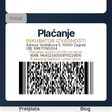
Pošalji
Plaćanje
INKUBATOR IZVRSNOSTI
Adresa:
Vodnikova 5, 10000 Zagreb
OIB:
99870145004
Plaćanje možeš izvršiti na račun:
IBAN:
HR4023400091111224816
Ili skeniraj barkod i unesi iznos:
Pretplata
Blog