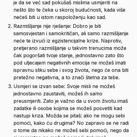
je da se već sad pokušaš mislima usmjeriti na 
nešto što te čeka u skoroj budućnosti, kada više 
nećeš biti u istom raspoloženju kao sad.
Razmišljanje nije rješenje: Dobro je biti 
samosvjestan i samokritičan, ali samo razmišljanje 
neće te izvući iz egzistencijalne krize. Naprotiv, 
pretjerano razmišljanje u takvim trenucima može 
čak pogoršati tvoje stanje, jednostavno zato što 
pod utjecajem negativnih emocija ne možeš imati 
ispravnu sliku sebe i svog života, nego će ona biti 
pretežno negativna, a to znači štetna za tebe.
Usmjeri se izvan sebe: Svoje misli ne možeš 
jednostavno zaustaviti, možeš ih samo 
preusmjeriti. Zato je važno da u svom životu imaš 
zadatke ili osobe kojima se možeš posvetiti kad 
nastupi kriza. Možda se pitaš: ako ne mogu sebi 
pomoći, kako ću drugima? No zapravo se ne radi 
o tome da nikako ne možeš sebi pomoći, nego da 