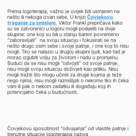
Prema logoterapiji, važno je uvijek biti usmjeren na 
nešto ili nekoga izvan sebe. U knjizi 
Čovjekovo 
traganje za smislom
, Viktor Frankl prepričava kako 
su se zatvorenici u logoru mogli podijeliti na dvije 
skupine: one koji su bili u stanju barem povremeno 
“zaboravljati”  na svoju situaciju i fokusirati se na 
nešto drugo osim sebe i svoje patnje, i one koji to nisu 
mogli. Tko se nalazio u drugoj skupini ljudi, kad-tad je 
morao izgubiti volju za životom i nadu u promjenu. 
Budući da se nisu mogli “odvojiti” od svoje patnje, 
nisu mogli svoju situaciju doživjeti kao priliku. Nisu 
mogli tražiti što mogu učiniti za druge kojima je teže 
nego njima, nisu mogli razmišljati o nekome tko ih čeka 
vani ili pak o nekom zadatku ili događaju koji ih 
potencijalno čeka u budućnosti.
Čovjekovu sposobnost “odvajanja” od vlastite patnje i 
trenutne situacije logoterapija naziva  