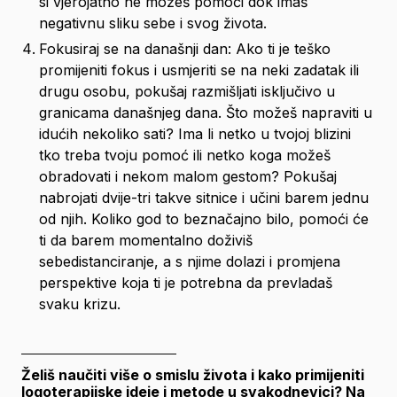
si vjerojatno ne možeš pomoći dok imaš 
negativnu sliku sebe i svog života.
Fokusiraj se na današnji dan: Ako ti je teško 
promijeniti fokus i usmjeriti se na neki zadatak ili 
drugu osobu, pokušaj razmišljati isključivo u 
granicama današnjeg dana. Što možeš napraviti u 
idućih nekoliko sati? Ima li netko u tvojoj blizini 
tko treba tvoju pomoć ili netko koga možeš 
obradovati i nekom malom gestom? Pokušaj 
nabrojati dvije-tri takve sitnice i učini barem jednu 
od njih. Koliko god to beznačajno bilo, pomoći će 
ti da barem momentalno doživiš 
sebedistanciranje, a s njime dolazi i promjena 
perspektive koja ti je potrebna da prevladaš 
svaku krizu.
_________________________
Želiš naučiti više o smislu života i kako primijeniti 
logoterapijske ideje i metode u svakodnevici? Na 