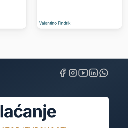
Valentino Findrik
laćanje