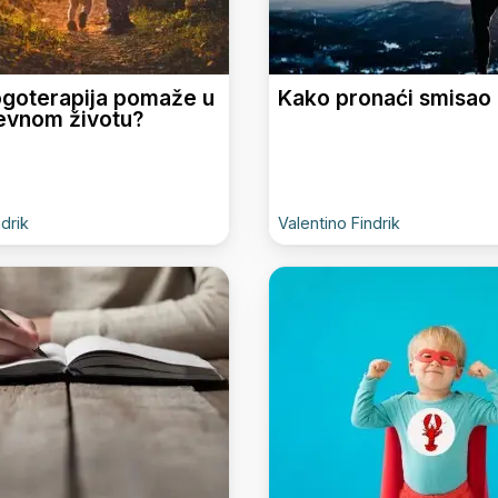
logoterapija pomaže u
Kako pronaći smisao 
evnom životu?
drik
Valentino Findrik