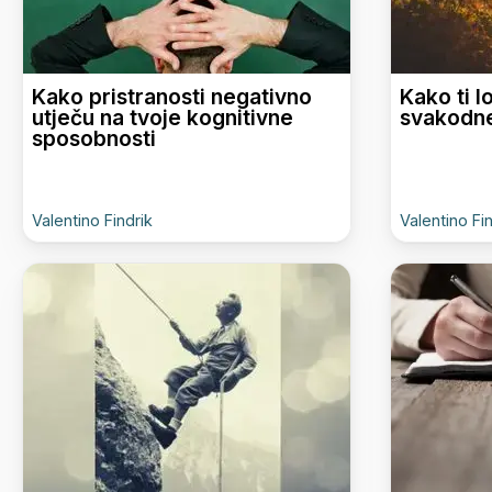
Kako pristranosti negativno
Kako ti 
utječu na tvoje kognitivne
svakodn
sposobnosti
Valentino Findrik
Valentino Fin