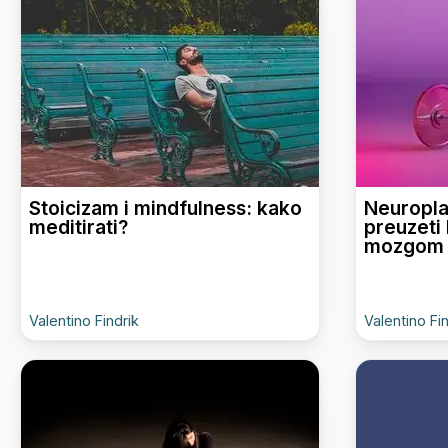
Stoicizam i mindfulness: kako
Neuropla
meditirati?
preuzeti
mozgom
Valentino Findrik
Valentino Fin