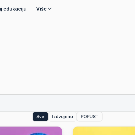
j edukaciju
Više
Sve
Izdvojeno
POPUST