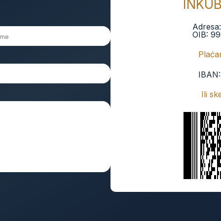
INKU
Adresa
OIB:
99
Plaćan
IBAN
Ili s