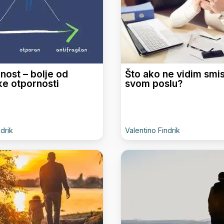
lnost – bolje od
Što ako ne vidim smi
ke otpornosti
svom poslu?
drik
Valentino Findrik