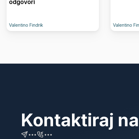
odgovori
Valentino Findrik
Valentino Fin
Kontaktiraj n
•••
•••