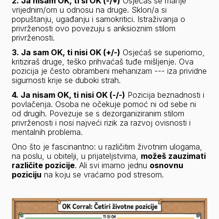
2. Ja nisam OK, ti si OK (-/+)
 Osjećaš se manje 
vrijednim/om u odnosu na druge. Sklon/a si 
popuštanju, ugađanju i samokritici. Istraživanja o 
privrženosti ovo povezuju s anksioznim stilom 
privrženosti.
3. Ja sam OK, ti nisi OK (+/-)
 Osjećaš se superiorno, 
kritiziraš druge, teško prihvaćaš tuđe mišljenje. Ova 
pozicija je često obrambeni mehanizam --- iza prividne 
sigurnosti krije se duboki strah.
4. Ja nisam OK, ti nisi OK (-/-)
 Pozicija beznadnosti i 
povlačenja. Osoba ne očekuje pomoć ni od sebe ni 
od drugih. Povezuje se s dezorganiziranim stilom 
privrženosti i nosi najveći rizik za razvoj ovisnosti i 
mentalnih problema.
Ono što je fascinantno: u različitim životnim ulogama, 
na poslu, u obitelji, u prijateljstvima, 
možeš zauzimati 
različite pozicije
. Ali svi imamo jednu 
osnovnu 
poziciju
 na koju se vraćamo pod stresom.