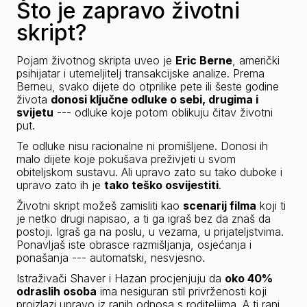
Što je zapravo životni
skript?
Pojam životnog skripta uveo je 
Eric Berne
, američki 
psihijatar i utemeljitelj transakcijske analize. Prema 
Berneu, svako dijete do otprilike pete ili šeste godine 
života 
donosi ključne odluke o sebi, drugima i 
svijetu
 --- odluke koje potom oblikuju čitav životni 
put.
Te odluke nisu racionalne ni promišljene. Donosi ih 
malo dijete koje pokušava preživjeti u svom 
obiteljskom sustavu. Ali upravo zato su tako duboke i 
upravo zato ih je 
tako teško osvijestiti
.
Životni skript možeš zamisliti kao 
scenarij filma
 koji ti 
je netko drugi napisao, a ti ga igraš bez da znaš da 
postoji. Igraš ga na poslu, u vezama, u prijateljstvima. 
Ponavljaš iste obrasce razmišljanja, osjećanja i 
ponašanja --- automatski, nesvjesno.
Istraživači Shaver i Hazan procjenjuju da 
oko 40% 
odraslih osoba
 ima nesiguran stil privrženosti koji 
proizlazi upravo iz ranih odnosa s roditeljima. A ti rani 