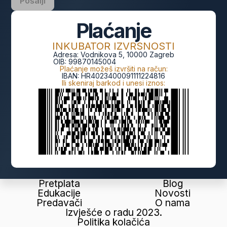
Pošalji
Plaćanje
INKUBATOR IZVRSNOSTI
Adresa:
Vodnikova 5, 10000 Zagreb
OIB:
99870145004
Plaćanje možeš izvršiti na račun:
IBAN:
HR4023400091111224816
Ili skeniraj barkod i unesi iznos:
Pretplata
Blog
Edukacije
Novosti
Predavači
O nama
Izvješće o radu 2023.
Politika kolačića