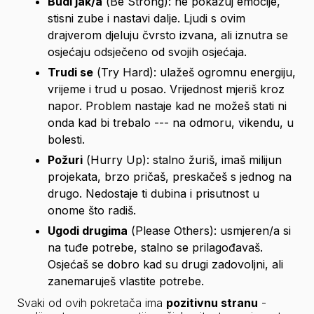
Budi jak/a
 (
Be Strong
): ne pokazuj emocije, 
stisni zube i nastavi dalje. Ljudi s ovim 
drajverom djeluju čvrsto izvana, ali iznutra se 
osjećaju odsječeno od svojih osjećaja.
Trudi se
 (
Try Hard
): ulažeš ogromnu energiju, 
vrijeme i trud u posao. Vrijednost mjeriš kroz 
napor. Problem nastaje kad ne možeš stati ni 
onda kad bi trebalo --- na odmoru, vikendu, u 
bolesti.
Požuri
 (
Hurry Up
): stalno žuriš, imaš milijun 
projekata, brzo pričaš, preskačeš s jednog na 
drugo. Nedostaje ti dubina i prisutnost u 
onome što radiš.
Ugodi drugima
 (
Please Others
): usmjeren/a si 
na tuđe potrebe, stalno se prilagođavaš. 
Osjećaš se dobro kad su drugi zadovoljni, ali 
zanemaruješ vlastite potrebe.
Svaki od ovih pokretača ima 
pozitivnu stranu
 - 