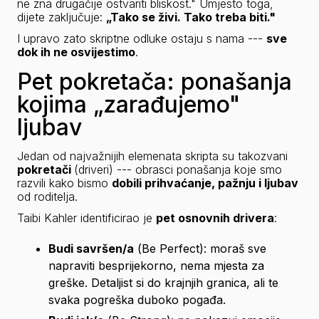
ne zna drugačije ostvariti bliskost." Umjesto toga, 
dijete zaključuje: 
„Tako se živi. Tako treba biti."
I upravo zato skriptne odluke ostaju s nama --- 
sve 
dok ih ne osvijestimo
.
Pet pokretača: ponašanja
kojima „zarađujemo"
ljubav
Jedan od najvažnijih elemenata skripta su takozvani 
pokretači
(driveri)
 --- obrasci ponašanja koje smo 
razvili kako bismo 
dobili prihvaćanje, pažnju i ljubav
od roditelja.
Taibi Kahler identificirao je 
pet osnovnih 
drivera
:
Budi savršen/a
 (
Be Perfect
): moraš sve 
napraviti besprijekorno, nema mjesta za 
greške. Detaljist si do krajnjih granica, ali te 
svaka pogreška duboko pogađa.