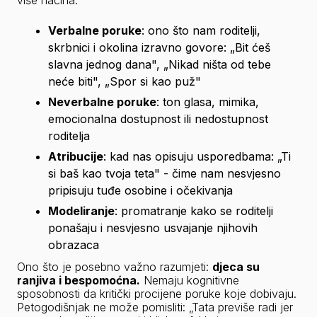
više načina:
Verbalne poruke
: ono što nam roditelji, 
skrbnici i okolina izravno govore: „Bit ćeš 
slavna jednog dana", „Nikad ništa od tebe 
neće biti", „Spor si kao puž"
Neverbalne poruke
: ton glasa, mimika, 
emocionalna dostupnost ili nedostupnost 
roditelja
Atribucije
: kad nas opisuju usporedbama: „Ti 
si baš kao tvoja teta" - čime nam nesvjesno 
pripisuju tuđe osobine i očekivanja
Modeliranje
: promatranje kako se roditelji 
ponašaju i nesvjesno usvajanje njihovih 
obrazaca
Ono što je posebno važno razumjeti: 
djeca su 
ranjiva i bespomoćna.
 Nemaju kognitivne 
sposobnosti da kritički procijene poruke koje dobivaju. 
Petogodišnjak ne može pomisliti: „Tata previše radi jer 