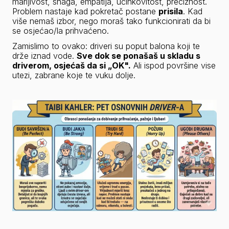
marljivost, snaga, empatija, učinkovitost, preciznost. 
Problem nastaje kad pokretač postane 
prisila
. Kad 
više nemaš izbor, nego moraš tako funkcionirati da bi 
se osjećao/la prihvaćeno.
Zamislimo to ovako: 
driveri
 su poput balona koji te 
drže iznad vode. 
Sve dok se ponašaš u skladu s 
driverom
, osjećaš da si „OK".
 Ali ispod površine vise 
utezi, zabrane koje te vuku dolje.