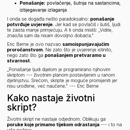
Ponašanje:
 povlačenje, šutnja na sastancima, 
izbjegavanje izlaganja
I onda se događa nešto paradoksalno: 
ponašanje 
potvrđuje uvjerenje
. Jer kad se povlačiš i šutiš, ljudi 
te zaista manje primjećuju. A ti onda misliš: „Vidite, 
znao/la sam da nisam dovoljno dobar/a."
Eric Berne je ovo nazvao 
samoispunjavajućim 
proročanstvom
. Ne zato što je uvjerenje istinito, 
nego zato što ga 
ponašanjem pretvaramo u 
stvarnost
.
„Ponašanje ljudi dijelom je programirano njihovim 
skriptom --- životnim planom postavljenim u ranom 
djetinjstvu. Srećom, skripte je moguće promijeniti jer 
nisu urođene, već naučene."
 --- Eric Berne
Kako nastaje životni
skript?
Životni skript ne nastaje odjednom. Oblikuju ga 
poruke koje primamo tijekom odrastanja
 --- i to na 