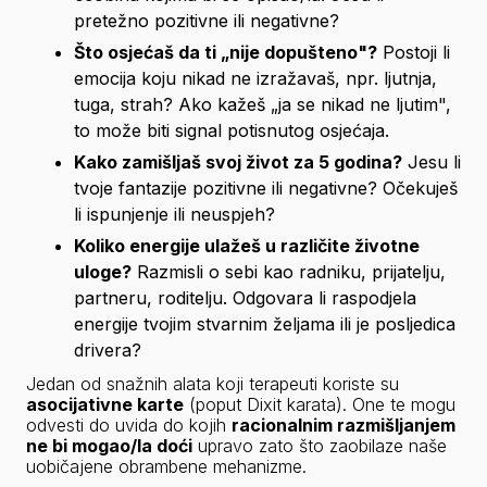
pretežno pozitivne ili negativne?
Što osjećaš da ti „nije dopušteno"?
 Postoji li 
emocija koju nikad ne izražavaš, npr. ljutnja, 
tuga, strah? Ako kažeš „ja se nikad ne ljutim", 
to može biti signal potisnutog osjećaja.
Kako zamišljaš svoj život za 5 godina?
 Jesu li 
tvoje fantazije pozitivne ili negativne? Očekuješ 
li ispunjenje ili neuspjeh?
Koliko energije ulažeš u različite životne 
uloge?
 Razmisli o sebi kao radniku, prijatelju, 
partneru, roditelju. Odgovara li raspodjela 
energije tvojim stvarnim željama ili je posljedica 
drivera
?
Jedan od snažnih alata koji terapeuti koriste su 
asocijativne karte
 (poput Dixit karata). One te mogu 
odvesti do uvida do kojih 
racionalnim razmišljanjem 
ne bi mogao/la doći
 upravo zato što zaobilaze naše 
uobičajene obrambene mehanizme.