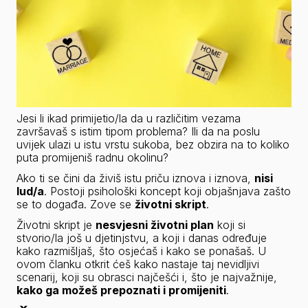
Jesi li ikad primijetio/la da u različitim vezama 
završavaš s istim tipom problema? Ili da na poslu 
uvijek ulazi u istu vrstu sukoba, bez obzira na to koliko 
puta promijeniš radnu okolinu?
Ako ti se čini da živiš istu priču iznova i iznova, 
nisi 
lud/a
. Postoji psihološki koncept koji objašnjava zašto 
se to događa. Zove se 
životni skript
.
Životni skript je 
nesvjesni životni plan
 koji si 
stvorio/la još u djetinjstvu, a koji i danas određuje 
kako razmišljaš, što osjećaš i kako se ponašaš. U 
ovom članku otkrit ćeš kako nastaje taj nevidljivi 
scenarij, koji su obrasci najčešći i, što je najvažnije, 
kako ga možeš prepoznati i promijeniti
.