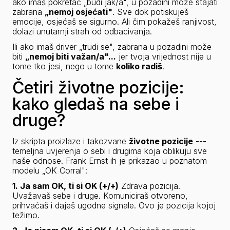
ako imaš pokretač „budi jak/a", u pozadini može stajati 
zabrana 
„nemoj osjećati"
. Sve dok potiskuješ 
emocije, osjećaš se sigurno. Ali čim pokažeš ranjivost, 
dolazi unutarnji strah od odbacivanja.
Ili ako imaš 
driver
 „trudi se", zabrana u pozadini može 
biti 
„nemoj biti važan/a"...
 jer tvoja vrijednost nije u 
tome tko jesi, nego u tome 
koliko radiš
.
Četiri životne pozicije:
kako gledaš na sebe i
druge?
Iz skripta proizlaze i takozvane 
životne pozicije
 --- 
temeljna uvjerenja o sebi i drugima koja oblikuju sve 
naše odnose. Frank Ernst ih je prikazao u poznatom 
modelu „OK Corral":
1. Ja sam OK, ti si OK (+/+)
 Zdrava pozicija. 
Uvažavaš sebe i druge. Komuniciraš otvoreno, 
prihvaćaš i daješ ugodne signale. Ovo je pozicija kojoj 
težimo.