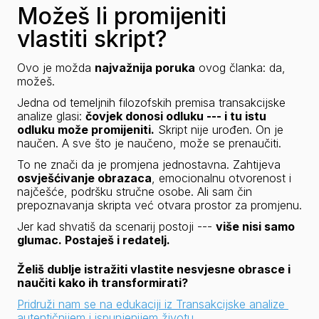
Možeš li promijeniti
vlastiti skript?
Ovo je možda 
najvažnija poruka
 ovog članka: da, 
možeš.
Jedna od temeljnih filozofskih premisa transakcijske 
analize glasi: 
čovjek donosi odluku --- i tu istu 
odluku može promijeniti.
 Skript nije urođen. On je 
naučen. A sve što je naučeno, može se prenaučiti.
To ne znači da je promjena jednostavna. Zahtijeva 
osvješćivanje obrazaca
, emocionalnu otvorenost i 
najčešće, podršku stručne osobe. Ali sam čin 
prepoznavanja skripta već otvara prostor za promjenu.
Jer kad shvatiš da scenarij postoji --- 
više nisi samo 
glumac. Postaješ i redatelj.
Želiš dublje istražiti vlastite nesvjesne obrasce i 
naučiti kako ih transformirati?
Pridruži nam se na edukaciji iz Transakcijske analize 
autentičnijem i ispunjenijem životu.