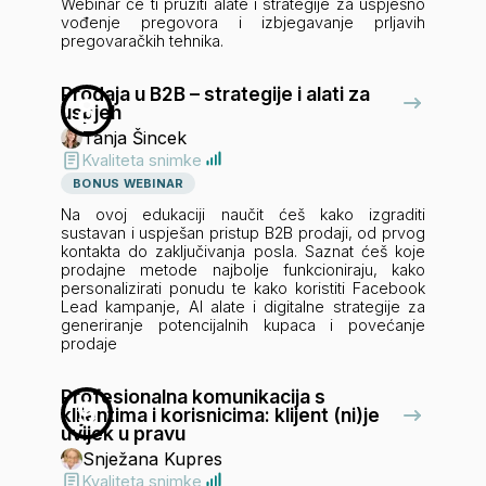
Webinar će ti pružiti alate i strategije za uspješno
vođenje pregovora i izbjegavanje prljavih
pregovaračkih tehnika.
Prodaja u B2B – strategije i alati za
8
uspjeh
Tanja Šincek
Kvaliteta snimke
BONUS WEBINAR
Na ovoj edukaciji naučit ćeš kako izgraditi
sustavan i uspješan pristup B2B prodaji, od prvog
kontakta do zaključivanja posla. Saznat ćeš koje
prodajne metode najbolje funkcioniraju, kako
personalizirati ponudu te kako koristiti Facebook
Lead kampanje, AI alate i digitalne strategije za
generiranje potencijalnih kupaca i povećanje
prodaje
Profesionalna komunikacija s
9
klijentima i korisnicima: klijent (ni)je
uvijek u pravu
Snježana Kupres
Kvaliteta snimke