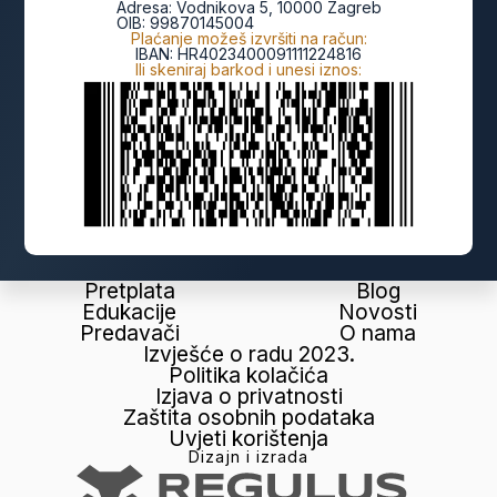
Adresa:
Vodnikova 5, 10000 Zagreb
OIB:
99870145004
Plaćanje možeš izvršiti na račun:
IBAN:
HR4023400091111224816
Ili skeniraj barkod i unesi iznos:
Pretplata
Blog
Edukacije
Novosti
Predavači
O nama
Izvješće o radu 2023.
Politika kolačića
Izjava o privatnosti
Zaštita osobnih podataka
Uvjeti korištenja
Dizajn i izrada