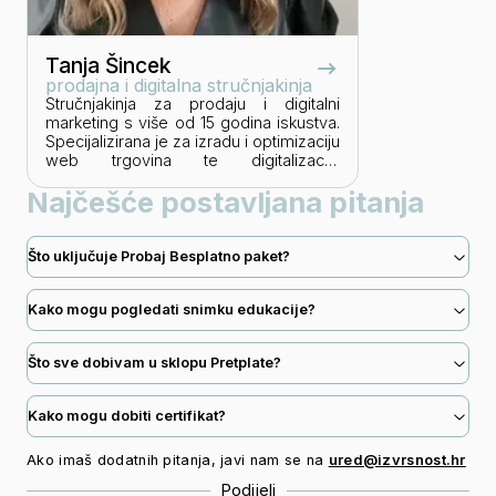
tržište. Paralelno s radom u SELECTIO
Grupi, preko 4 godine radi individualno
savjetovanje u Psihološkom Centru
Tanja Šincek
Kauch.
prodajna i digitalna stručnjakinja
Stručnjakinja za prodaju i digitalni
marketing s više od 15 godina iskustva.
Specijalizirana je za izradu i optimizaciju
web trgovina te digitalizaciju
poslovanja. Pokrenula je više od 300
Najčešće postavljana pitanja
web projekata i razvila preko 150
uspješnih digitalnih strategija. Kao
mentorica i edukatorica, pomaže
tvrtkama i poduzetnicima u rastu kroz
Što uključuje Probaj Besplatno paket?
prodajne strategije, digitalni marketing i
AI alate.
Kako mogu pogledati snimku edukacije?
Što sve dobivam u sklopu Pretplate?
Kako mogu dobiti certifikat?
Ako imaš dodatnih pitanja, javi nam se na
ured@izvrsnost.hr
Podijeli