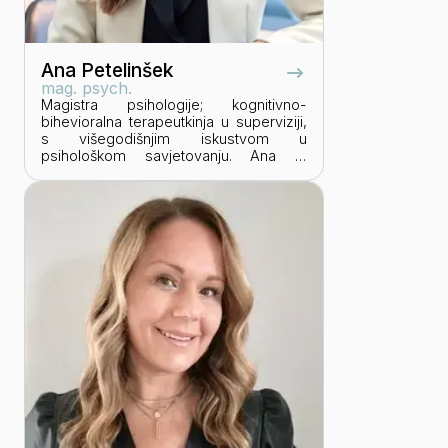
Ana Petelinšek
mag. psych.
Magistra psihologije; kognitivno-
bihevioralna terapeutkinja u superviziji,
s višegodišnjim iskustvom u
psihološkom savjetovanju. Ana je
karijeru započela u SELECTIO Grupi kao
voditeljica executive search projekata i
koordinatorica projekata ispitivanja
organizacijske klime i angažiranosti.
Kroz certifikat Employer Partner dobiva
uvid u HR sustave nekih od
najuspješnijih organizacija, a kroz
Future Resilience program educira
gotovo 1000 zaposlenika s kojima gradi
otpornost na stres i izazove. Motivirana
prepoznavanjem i razvojem
potencijala, postaje voditeljica odjela za
testiranje i assessment, u sklopu kojeg
provodi brojne projekte za većinu
uspješnih poslodavaca u Hrvatskoj, a
istovremeno radi i na uvođenju
licenciranih Belbin testova za hrvatsko