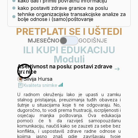
kako dati i primiti povratnu informaciju
kako postaviti zdrave granice na poslu
tehnike organizacijske transakcijske analize za
bolje odnose i (samo)poštovanje
PRETPLATI SE I UŠTEDI
MJESEČNO
GODIŠNJE
ILI KUPI EDUKACIJU
Moduli
Asertivnost na poslu: postavi zdrave
1
granice
Silvija Hursa
Kvaliteta snimke
U radnom okruženju lako je upasti u zamku
stalnog pristajanja, preuzimanja tuđih obaveza i
šutnje u situacijama koje ti ne odgovaraju. No,
dugoročno, to vodi prema frustraciji, iscrpljenosti i
osjećaju manjka poštovanja. Ova edukacija
pomoći će ti da razviješ samopouzdanu
komunikaciju, naučiš kako se zauzeti za sebe bez
konflikta, i uspostaviš zdrave radne odnose u
kojima jasno znaš gdje završavaju tvoje