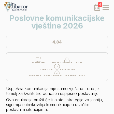
4
Poslovne komunikacijske
vještine 2026
4.84
ONLINE
BROJ MODULA:
9
TRAJANJE:
17H 30M
CERTIFIKAT I RADNI MATERIJALI
Uspješna komunikacija nije samo vještina , ona je 
temelj za kvalitetne odnose i uspješno poslovanje. 
Ova edukacija pružit će ti alate i strategije za jasniju, 
sigurniju i učinkovitiju komunikaciju u različitim 
poslovnim situacijama. 