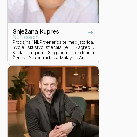
Snježana Kupres
NLP coach
Prodajna i NLP trenerica te medijatorica.
Svoje iskustvo stjecala je u Zagrebu,
Kuala Lumpuru, Singapuru, Londonu i
Ženevi. Nakon rada za Malaysia Airlines
i Tal Aviation Group u segmentima
prodaje i marketinga, počela je
podučavati i obrazovati se za Sales
Excellence u Londonu, NLP
certificiranog trenera te izmiritelja pri
Hrvatskoj udruzi za medijaciju. Priprema
i izvodi edukacije iz područja: prodaje,
pregovaranja, komunikacijskih vještina,
vještina prezentiranja, socijalnih
kompetencija, BMC (Business Model
Canvas), NLP praktičarskih programa i
dr.