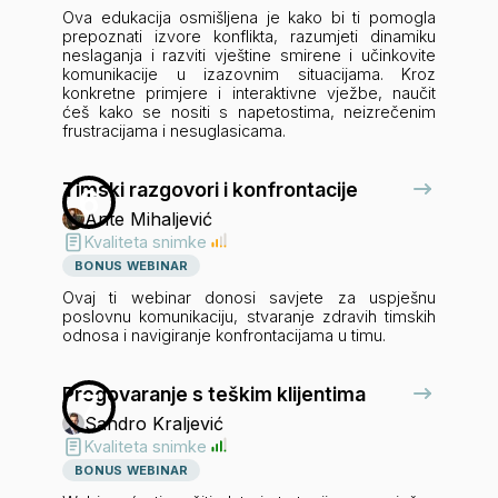
Ova edukacija osmišljena je kako bi ti pomogla
prepoznati izvore konflikta, razumjeti dinamiku
neslaganja i razviti vještine smirene i učinkovite
komunikacije u izazovnim situacijama. Kroz
konkretne primjere i interaktivne vježbe, naučit
ćeš kako se nositi s napetostima, neizrečenim
frustracijama i nesuglasicama.
Timski razgovori i konfrontacije
6
Ante Mihaljević
Kvaliteta snimke
BONUS WEBINAR
Ovaj ti webinar donosi savjete za uspješnu
poslovnu komunikaciju, stvaranje zdravih timskih
odnosa i navigiranje konfrontacijama u timu.
Pregovaranje s teškim klijentima
7
Sandro Kraljević
Kvaliteta snimke
BONUS WEBINAR