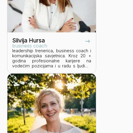
kako bi one autentičnije i još uspješnije
vodile svoje biznise i djelovale u skladu
sa sobom. Trenutno je edukant pod
supervizijom Transakcijske
organizacijske analize i istovremeno u
edukaciji iz logoterapije i
egzistencijalne analize.
Silvija Hursa
business coach
leadership trenerica, business coach i
komunikacijska savjetnica. Kroz 20 +
godina profesionalne karijere na
vodećim pozicijama i u radu s ljudima
kontinuirano usavršava i educira se u
primjeni profesionalnih vještina. Svoje
iskustvo i znanje utkala je u Leadership
Mindset – platformu koja spaja
suvremene teorije i praktične vještine s
ciljem podrške pojedincima u
privatnom i poslovnom svijetu da se
istaknu, učinkovito upravljaju sobom,
odnosima s drugim ljudima i da
postanu lideri vlastitog života.