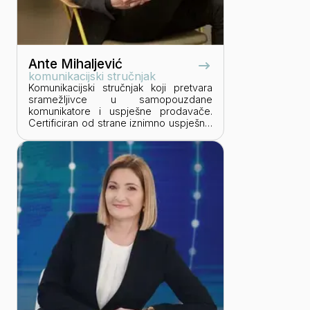
Ante Mihaljević
komunikacijski stručnjak
Komunikacijski stručnjak koji pretvara
sramežljivce u samopouzdane
komunikatore i uspješne prodavače.
Certificiran od strane iznimno uspješnih
institucija kao što su Oxford, Fierce i
Sandler, a njegov je portfelj klijenata
ispunjen imenima poput Jamnice,
Orbica, Jyska, Dekre, prostorie,
Whitesharka, GLS-a i brojnim drugim
zadovoljnim klijentima.