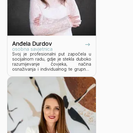
Anđela Durdov
osobna savjetnica
Svoj je profesionalni put započela u
socijalnom radu, gdje je stekla duboko
razumijevanje čovjeka, načina
osnaživanja i individualnog te grupnog
pristupa. Ima preko 12 godina iskustva
rada s pojedincima i grupama u
području osobnog i profesionalnog
razvoja. Vlasnica je obrta koji
posvećuje individualnom radu sa
klijentima. Kroz gotovo 1000 sati
individualnog sa njima, Anđela razvija
pristup koji povezuje transakcijsku
analizu, emocionalnu inteligenciju i
poslovno odlučivanje vođeno
vrijednostima. Posebnu pažnju
posvetila je osnaživanju poduzetnica