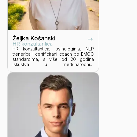
Željka Košanski
HR konzultantica
HR konzultantica, psihologinja, NLP
trenerica i certificirani coach po EMCC
standardima, s više od 20 godina
iskustva u međunarodnim
organizacijama. Radeći u različitim
poslovnim okruženjima, od velikih
korporativnih sustava do projektno
vođenih organizacija, stekla je
sveobuhvatno razumijevanje
profesionalnog razvoja i dinamike rada
s pojedincima i timovima. Svojim
klijentima donosi stručnost iz
psihologije, iskustvo u upravljanju i
razvoju ljudskih potencijala te praktične
alate i tehnike poput neurolingvističkog
programiranja (NLP). U svom radu
posebno se posvećuje razvoju