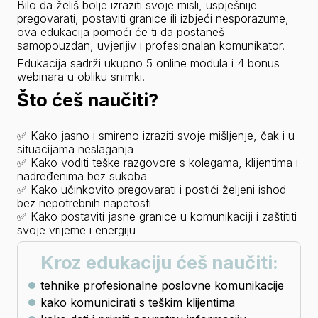
Bilo da želiš bolje izraziti svoje misli, uspješnije 
pregovarati, postaviti granice ili izbjeći nesporazume, 
ova edukacija pomoći će ti da postaneš 
samopouzdan, uvjerljiv i profesionalan komunikator.
Edukacija sadrži ukupno 5 online modula i 4 bonus 
webinara u obliku snimki.
Što ćeš naučiti?
✅ Kako jasno i smireno izraziti svoje mišljenje, čak i u 
situacijama neslaganja
✅ Kako voditi teške razgovore s kolegama, klijentima i 
nadređenima bez sukoba
✅ Kako učinkovito pregovarati i postići željeni ishod 
bez nepotrebnih napetosti
✅ Kako postaviti jasne granice u komunikaciji i zaštititi 
svoje vrijeme i energiju
Kroz edukaciju ćeš naučiti:
tehnike profesionalne poslovne komunikacije
kako komunicirati s teškim klijentima