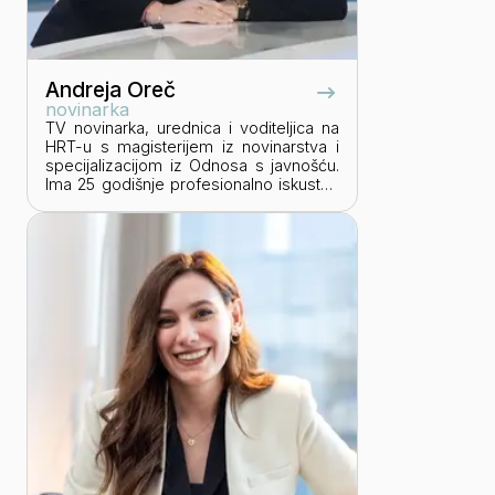
Andreja Oreč
novinarka
TV novinarka, urednica i voditeljica na
HRT-u s magisterijem iz novinarstva i
specijalizacijom iz Odnosa s javnošću.
Ima 25 godišnje profesionalno iskustvo
u televizijskim formatima: razgovorima,
izvještajima, reportažama; kao i u
planiranju, koordinaciji i izvođenju
posebnih projekata od javnog interesa.
Ponosna na svoj profesionalni put,
mrežu kontakata i bogato znanje koje s
veseljem dijeli s onima koji žele čuti
njezinu, ili pak otkriti i ispričati svoju
priču.