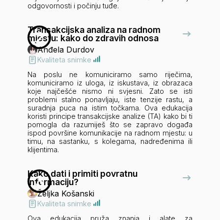
odgovornosti i počinju tuđe.
Transakcijska analiza na radnom
2
mjestu: kako do zdravih odnosa
Anđela Durdov
Kvaliteta snimke
Na poslu ne komuniciramo samo riječima,
komuniciramo iz uloga, iz iskustava, iz obrazaca
koje najčešće nismo ni svjesni. Zato se isti
problemi stalno ponavljaju, iste tenzije rastu, a
suradnja puca na istim točkama. Ova edukacija
koristi principe transakcijske analize (TA) kako bi ti
pomogla da razumiješ što se zapravo događa
ispod površine komunikacije na radnom mjestu: u
timu, na sastanku, s kolegama, nadređenima ili
klijentima.
Kako dati i primiti povratnu
3
informaciju?
Željka Košanski
Kvaliteta snimke
Ova edukacija pruža znanja i alate za