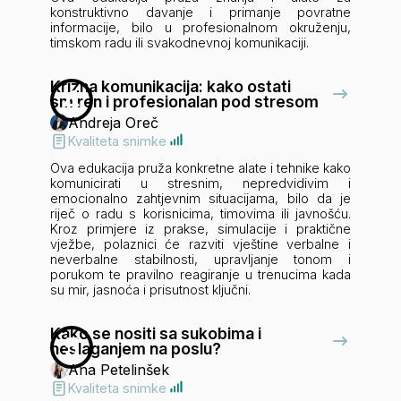
konstruktivno davanje i primanje povratne
informacije, bilo u profesionalnom okruženju,
timskom radu ili svakodnevnoj komunikaciji.
Krizna komunikacija: kako ostati
4
smiren i profesionalan pod stresom
Andreja Oreč
Kvaliteta snimke
Ova edukacija pruža konkretne alate i tehnike kako
komunicirati u stresnim, nepredvidivim i
emocionalno zahtjevnim situacijama, bilo da je
riječ o radu s korisnicima, timovima ili javnošću.
Kroz primjere iz prakse, simulacije i praktične
vježbe, polaznici će razviti vještine verbalne i
neverbalne stabilnosti, upravljanje tonom i
porukom te pravilno reagiranje u trenucima kada
su mir, jasnoća i prisutnost ključni.
Kako se nositi sa sukobima i
5
neslaganjem na poslu?
Ana Petelinšek
Kvaliteta snimke