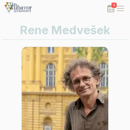
4
Rene Medvešek