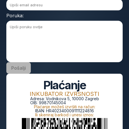
Poruka:
Pošalji
Plaćanje
INKUBATOR IZVRSNOSTI
Adresa:
Vodnikova 5, 10000 Zagreb
OIB:
99870145004
Plaćanje možeš izvršiti na račun:
IBAN:
HR4023400091111224816
Ili skeniraj barkod i unesi iznos: