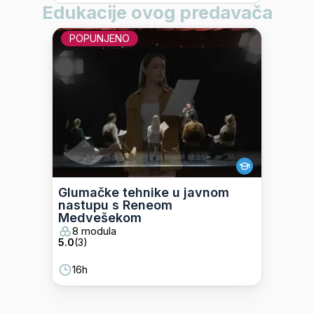
Edukacije ovog predavača
POPUNJENO
Glumačke tehnike u javnom
nastupu s Reneom
Medvešekom
8 modula
5.0
(
3
)
16h