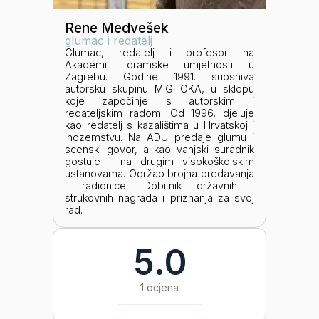
Rene Medvešek
glumac i redatelj
Glumac, redatelj i profesor na
Akademiji dramske umjetnosti u
Zagrebu. Godine 1991. suosniva
autorsku skupinu MIG OKA, u sklopu
koje započinje s autorskim i
redateljskim radom. Od 1996. djeluje
kao redatelj s kazalištima u Hrvatskoj i
inozemstvu. Na ADU predaje glumu i
scenski govor, a kao vanjski suradnik
gostuje i na drugim visokoškolskim
ustanovama. Održao brojna predavanja
i radionice. Dobitnik državnih i
strukovnih nagrada i priznanja za svoj
rad.
5.0
1 ocjena