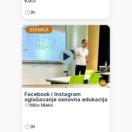
5.0
(
1
)
3h
SNIMKA
Facebook i Instagram
oglašavanje osnovna edukacija
Mišo Mlakić
3h