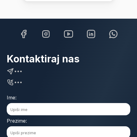
Kontaktiraj nas
•••
•••
Ime:
Prezime: