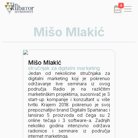
4
Mišo Mlakić
Mišo Mlakić
stručnjak za digitalni marketing
Jedan od nekolicine stručnjaka za
digitalni marketing koji je pokrenuo
održavanje live seminara iz ovog
područja. Radio je na različitim
marketinškim projektima, suosnivač je 3
start-up kompanije i konzultant u više
tvrtki. Krajem 2018. pokrenuo je svoj
prepoznatljivi brand Digitalni Spartanac i
lansirao 5 proizvoda od čega su 2
online tečaja i 3 software-a. Zadnjih
nekoliko godina intenzivno održava
radionice i seminare iz područja
internet marketinga.