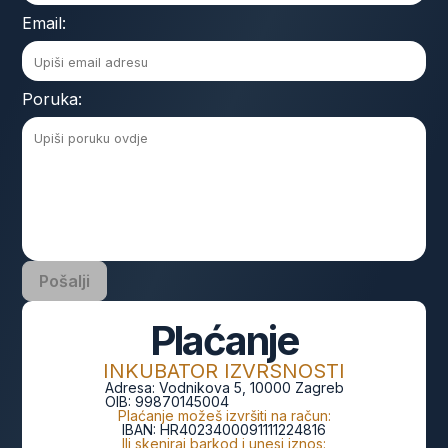
Email:
Poruka:
Pošalji
Plaćanje
INKUBATOR IZVRSNOSTI
Adresa:
Vodnikova 5, 10000 Zagreb
OIB:
99870145004
Plaćanje možeš izvršiti na račun:
IBAN:
HR4023400091111224816
Ili skeniraj barkod i unesi iznos: