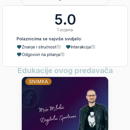
5.0
1 ocjena
Polaznicima se najviše svidjelo:
Znanje i stručnost
(
1
)
Interakcija
(
1
)
Odgovori na pitanja
(
1
)
Edukacije ovog predavača
SNIMKA