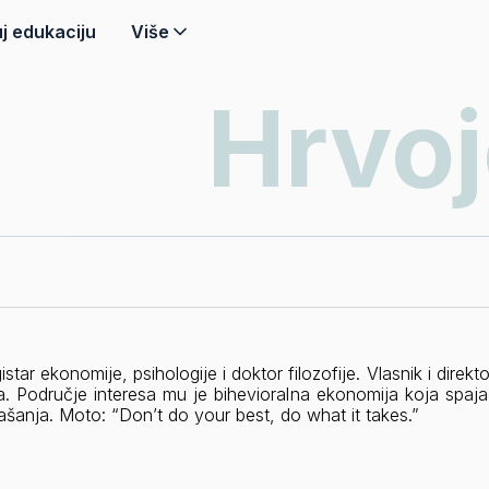
j edukaciju
Više
Hrvoj
istar ekonomije, psihologije i doktor filozofije. Vlasnik i direk
a. Područje interesa mu je bihevioralna ekonomija koja spaja 
ašanja. Moto: “Don’t do your best, do what it takes.”