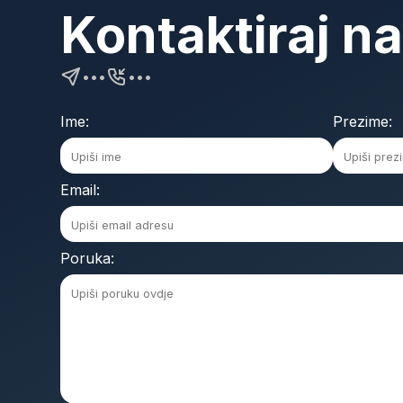
Kontaktiraj n
•••
•••
Ime:
Prezime:
Email:
Poruka: