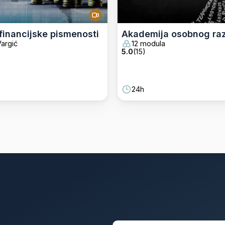
inancijske pismenosti
Akademija osobnog ra
argić
12 modula
5.0
(
15
)
24h