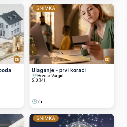
SNIMKA
oboda
Ulaganje - prvi koraci
Hrvoje Vargić
5.0
(
14
)
2h
SNIMKA