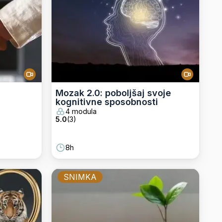
a
Mozak 2.0: poboljšaj svoje
kognitivne sposobnosti
4 modula
5.0
(
3
)
8h
SNIMKA