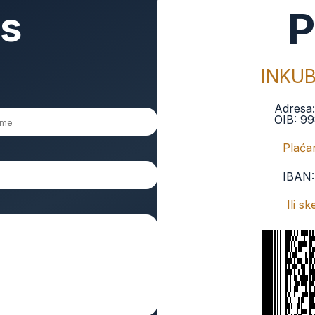
as
P
INKU
Adresa
OIB:
99
Plaćan
IBAN
Ili s