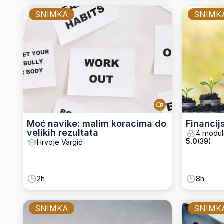
SNIMKA
SNIMK
Moć navike: malim koracima do
Financij
velikih rezultata
4 modul
5.0
(
39
)
Hrvoje Vargić
2h
8h
SNIMKA
SNIMK