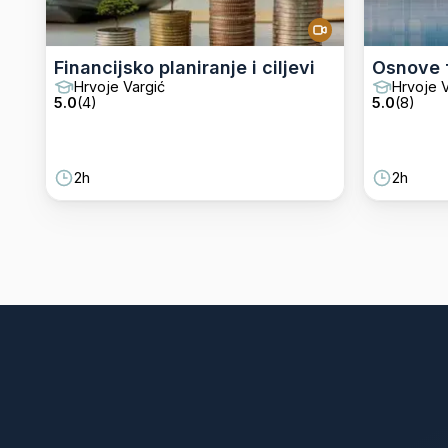
Financijsko planiranje i ciljevi
Osnove f
Hrvoje Vargić
Hrvoje V
5.0
(
4
)
5.0
(
8
)
2h
2h