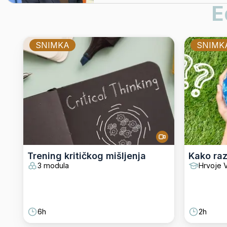
E
SNIMKA
SNIMK
Trening kritičkog mišljenja
Kako raz
3 modula
Hrvoje V
6h
2h