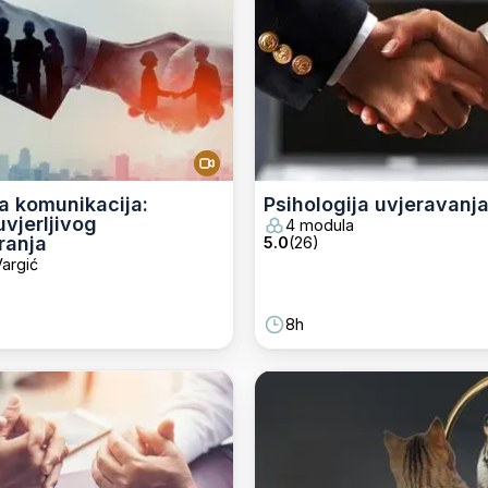
a komunikacija:
Psihologija uvjeravanj
uvjerljivog
4 modula
ranja
5.0
(
26
)
argić
8h