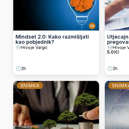
Mindset 2.0: Kako razmišljati
Utjecajn
kao pobjednik?
pregova
Hrvoje Vargić
Hrvoje V
5.0
(
6
)
2h
2h
SNIMKA
SNIMK