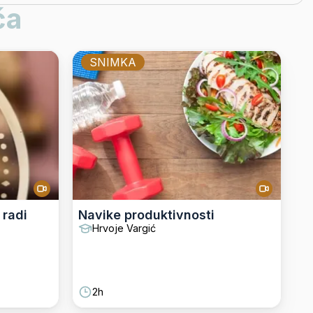
ča
SNIMKA
 radi
Navike produktivnosti
Hrvoje Vargić
2h