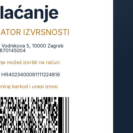
laćanje
BATOR IZVRSNOSTI
:
Vodnikova 5, 10000 Zagreb
870145004
je možeš izvršiti na račun:
:
HR4023400091111224816
keniraj barkod i unesi iznos: