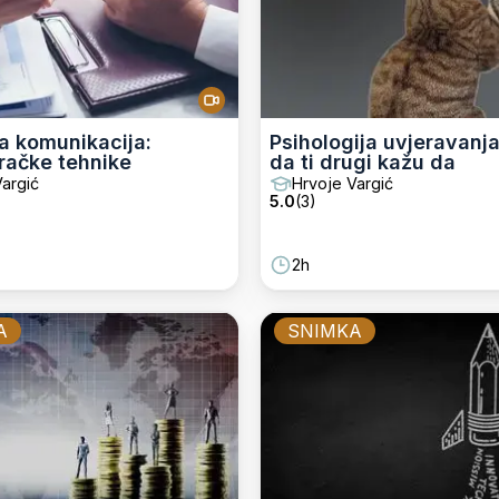
a komunikacija:
Psihologija uvjeravanja
račke tehnike
da ti drugi kažu da
argić
Hrvoje Vargić
5.0
(
3
)
2h
A
SNIMKA