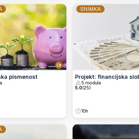
A
SNIMKA
ska pismenost
Projekt: financijska sl
a
5 modula
5.0
(
25
)
10h
A