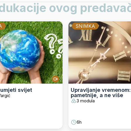
dukacije ovog predava
A
SNIMKA
umjeti svijet
Upravljanje vremenom:
pametnije, a ne više
argić
3 modula
6h