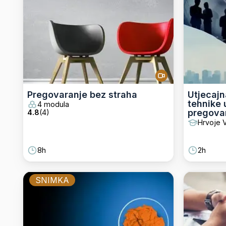
Pregovaranje bez straha
Utjecajn
tehnike 
4 modula
pregova
4.8
(
4
)
Hrvoje V
8h
2h
SNIMKA