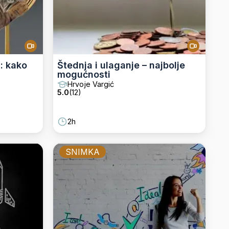
: kako
Štednja i ulaganje – najbolje
mogućnosti
Hrvoje Vargić
5.0
(
12
)
2h
SNIMKA